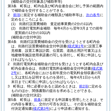
(補助金の交付対象及び補助率等)
第3条
町長は、町内会及び町内会連合会に対し予算の範囲内
で補助金を交付することができる。
2
前項
に規定する補助金の種類及び補助率等は、
次の各号
に
定めるところによる。
(1)
街路灯設置費補助 査定総事業費の2分の1以内
(2)
街路灯電気料金補助 毎年4月から翌年3月までの前年
度実績の12分の10以内
(補助金の交付申請)
第4条
街路灯設置費補助金の交付を受けようとする町内会
は、街路灯設置費補助金交付申請書
(
様式第1号
)
に設置工事
見積書、設置工事設計図、位置図、道路占用許可書又は土
地建物等施設使用承諾書の写しを添付し、町長に申請しな
ければならない。
2
街路灯電気料金補助金の交付を受けようとする町内会及び
町内会連合会は、街路灯電気料金補助金交付申請書
(
様式第
2号
)
に、各町内会における前年度分の電気料金領収書の写
し又は支払を証明するものを添付し、毎年4月1日から6月
末日までに町長に申請しなければならない。
3
町長は、特に必要があると認めるときは、
前2項
に定める
もののほか、関係書類の提出を求めることができる。
(補助金の交付決定)
第5条
町長は、
前条
に規定する申請書を受理したときは、そ
の内容を審査し、交付の可否を決定し、その旨を補助金交
付決定通知書
(
様式第3号
)
により申請者に通知する。