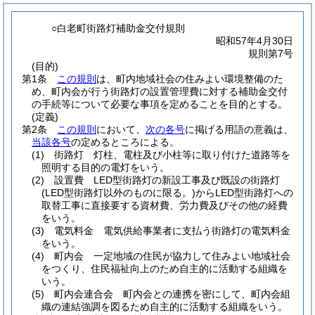
○白老町街路灯補助金交付規則
昭和57年4月30日
規則第7号
(目的)
第1条
この規則
は、町内地域社会の住みよい環境整備のた
め、町内会が行う街路灯の設置管理費に対する補助金交付
の手続等について必要な事項を定めることを目的とする。
(定義)
第2条
この規則
において、
次の各号
に掲げる用語の意義は、
当該各号
の定めるところによる。
(1)
街路灯 灯柱、電柱及び小柱等に取り付けた道路等を
照明する目的の電灯をいう。
(2)
設置費 LED型街路灯の新設工事及び既設の街路灯
(LED型街路灯以外のものに限る。)
からLED型街路灯への
取替工事に直接要する資材費、労力費及びその他の経費
をいう。
(3)
電気料金 電気供給事業者に支払う街路灯の電気料金
をいう。
(4)
町内会 一定地域の住民が協力して住みよい地域社会
をつくり、住民福祉向上のため自主的に活動する組織を
いう。
(5)
町内会連合会 町内会との連携を密にして、町内会組
織の連結強調を図るため自主的に活動する組織をいう。