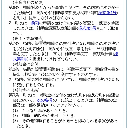
(事業内容の変更)
第6条
補助対象となった事業について、その内容に変更が生
じた場合は、速やかに補助事業変更承認申請書
(
様式第4号
)
を町長に提出しなければならない。
2
町長は、
前項
の申請を受けその内容を審査し、変更を承認
したときは、補助金変更決定通知書
(
様式第5号
)
により通知
する。
(完了・実績報告)
第7条
街路灯設置費補助金の交付決定又は補助金の変更決定
を受けた町内会は、速やかに設置工事を行い、当該補助事
業を完了したときは、直ちに補助事業完了・実績報告書
(
様
式第6号
)
を提出しなければならない。
(補助金の交付)
第8条
街路灯設置費補助金は、補助事業完了・実績報告書を
提出し検定終了後において交付するものとする。
2
街路灯電気料金補助金については、補助金交付決定後直ち
に交付するものとする。
(補助金の返納)
第9条
町長は、補助金の交付を受けた町内会及び町内会連合
会において、
次の各号
の一に該当するときは、補助金の全
部又は一部を返納させることができる。
(1)
不正な行為があったとき。
(2)
補助目的以外に使用したとき。
(3)
その他補助することが不適当と認められる事実があっ
たとき。