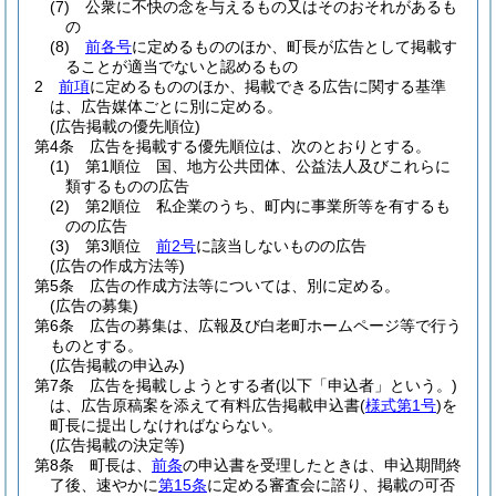
(7)
公衆に不快の念を与えるもの又はそのおそれがあるも
の
(8)
前各号
に定めるもののほか、町長が広告として掲載す
ることが適当でないと認めるもの
2
前項
に定めるもののほか、掲載できる広告に関する基準
は、広告媒体ごとに別に定める。
(広告掲載の優先順位)
第4条
広告を掲載する優先順位は、次のとおりとする。
(1)
第1順位 国、地方公共団体、公益法人及びこれらに
類するものの広告
(2)
第2順位 私企業のうち、町内に事業所等を有するも
のの広告
(3)
第3順位
前2号
に該当しないものの広告
(広告の作成方法等)
第5条
広告の作成方法等については、別に定める。
(広告の募集)
第6条
広告の募集は、広報及び白老町ホームページ等で行う
ものとする。
(広告掲載の申込み)
第7条
広告を掲載しようとする者
(以下「申込者」という。)
は、広告原稿案を添えて有料広告掲載申込書
(
様式第1号
)
を
町長に提出しなければならない。
(広告掲載の決定等)
第8条
町長は、
前条
の申込書を受理したときは、申込期間終
了後、速やかに
第15条
に定める審査会に諮り、掲載の可否