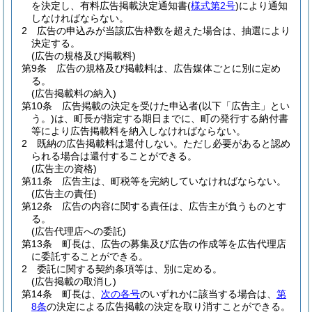
を決定し、有料広告掲載決定通知書
(
様式第2号
)
により通知
しなければならない。
2
広告の申込みが当該広告枠数を超えた場合は、抽選により
決定する。
(広告の規格及び掲載料)
第9条
広告の規格及び掲載料は、広告媒体ごとに別に定め
る。
(広告掲載料の納入)
第10条
広告掲載の決定を受けた申込者
(以下「広告主」とい
う。)
は、町長が指定する期日までに、町の発行する納付書
等により広告掲載料を納入しなければならない。
2
既納の広告掲載料は還付しない。
ただし必要があると認め
られる場合は還付することができる。
(広告主の資格)
第11条
広告主は、町税等を完納していなければならない。
(広告主の責任)
第12条
広告の内容に関する責任は、広告主が負うものとす
る。
(広告代理店への委託)
第13条
町長は、広告の募集及び広告の作成等を広告代理店
に委託することができる。
2
委託に関する契約条項等は、別に定める。
(広告掲載の取消し)
第14条
町長は、
次の各号
のいずれかに該当する場合は、
第
8条
の決定による広告掲載の決定を取り消すことができる。