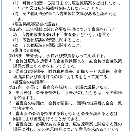
(1)
町長が指定する期日までに広告原稿案を提出しなかっ
たとき又は広告掲載料を納入しなかったとき。
(2)
その他町長が特に広告掲載に支障があると認めたと
き。
(広告掲載審査会の設置)
第15条
広告掲載に関し必要な事項について審議を行うた
め、広告掲載審査会
(以下「審査会」という。)
を置く。
(1)
広告原稿案の審査に関すること。
(2)
その他広告の掲載に関すること。
(審査会の組織)
第16条
審査会は、会長及び委員をもって組織する。
2
会長は広報を所管する企画振興部長を、副会長は企画政策
課長の職にある者をもって充てる。
3
委員は総務課長、財政税務課長、町民サービス課長、産業
経済課長及び教育課長の職にある者をもって充てる。
(審査会の会議等)
第17条
会長は、審査会を統括し、会議の議長となる。
2
副会長は、会長を補佐し、会長が欠けたときは、その職務
を代理する。
3
審査会の会議は、会長が招集し、議事は出席者の全会一致
で決定する。
4
審査会の会議を招集する暇がないと会長が認めるときは、
回議により審査を行うことができる。
5
審査会は、必要がある場合は、広告原稿案に関連する課の
課長に対し、その表示内容について意見を求めることがで