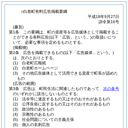
○白老町有料広告掲載要綱
平成18年9月27日
訓令第16号
(趣旨)
第1条
この要綱は、町の資産等を広告媒体として掲載するこ
とができる有料広告
(以下「広告」という。)
の取扱いにつ
いて、必要な事項を定めるものとする。
(掲載物)
第2条
広告を掲載できるもの
(以下「広告媒体」という。)
は、次のとおりとする。
(1)
白老町広報紙
(2)
白老町ホームページ
(3)
その他広告媒体として活用できる資産で町長が認めた
もの
(広告の範囲)
第3条
広告は、町民生活に関連したものであって、
次の各号
のいずれかに該当しないものとする。
(1)
法令等に違反するもの又はそのおそれがあるもの
(2)
公序良俗に反するもの又はそのおそれがあるもの
(3)
政治性のあるもの
(4)
宗教性のあるもの
(5)
社会問題についての主義主張
(6)
個人の名刺広告