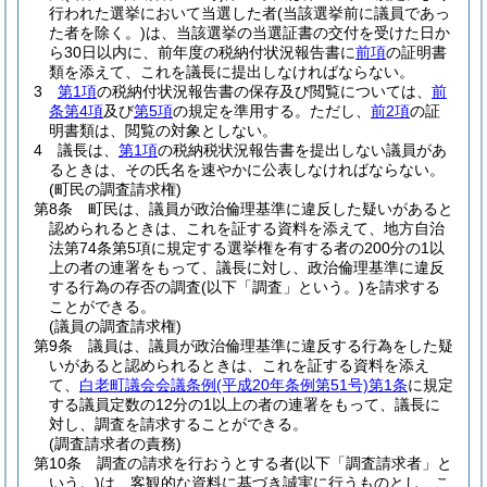
行われた選挙において当選した者
(当該選挙前に議員であっ
た者を除く。)
は、当該選挙の当選証書の交付を受けた日か
ら30日以内に、前年度の税納付状況報告書に
前項
の証明書
類を添えて、これを議長に提出しなければならない。
3
第1項
の税納付状況報告書の保存及び閲覧については、
前
条第4項
及び
第5項
の規定を準用する。
ただし、
前2項
の証
明書類は、閲覧の対象としない。
4
議長は、
第1項
の税納税状況報告書を提出しない議員があ
るときは、その氏名を速やかに公表しなければならない。
(町民の調査請求権)
第8条
町民は、議員が政治倫理基準に違反した疑いがあると
認められるときは、これを証する資料を添えて、地方自治
法第74条第5項に規定する選挙権を有する者の200分の1以
上の者の連署をもって、議長に対し、政治倫理基準に違反
する行為の存否の調査
(以下「調査」という。)
を請求する
ことができる。
(議員の調査請求権)
第9条
議員は、議員が政治倫理基準に違反する行為をした疑
いがあると認められるときは、これを証する資料を添え
て、
白老町議会会議条例
(平成20年条例第51号)
第1条
に規定
する議員定数の12分の1以上の者の連署をもって、議長に
対し、調査を請求することができる。
(調査請求者の責務)
第10条
調査の請求を行おうとする者
(以下「調査請求者」と
いう。)
は、客観的な資料に基づき誠実に行うものとし、こ