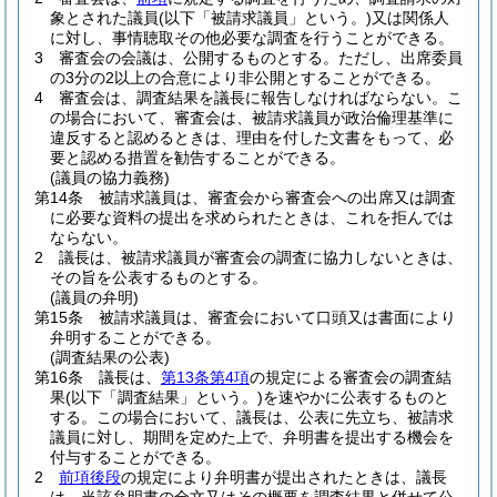
象とされた議員
(以下「被請求議員」という。)
又は関係人
に対し、事情聴取その他必要な調査を行うことができる。
3
審査会の会議は、公開するものとする。
ただし、出席委員
の3分の2以上の合意により非公開とすることができる。
4
審査会は、調査結果を議長に報告しなければならない。
こ
の場合において、審査会は、被請求議員が政治倫理基準に
違反すると認めるときは、理由を付した文書をもって、必
要と認める措置を勧告することができる。
(議員の協力義務)
第14条
被請求議員は、審査会から審査会への出席又は調査
に必要な資料の提出を求められたときは、これを拒んでは
ならない。
2
議長は、被請求議員が審査会の調査に協力しないときは、
その旨を公表するものとする。
(議員の弁明)
第15条
被請求議員は、審査会において口頭又は書面により
弁明することができる。
(調査結果の公表)
第16条
議長は、
第13条第4項
の規定による審査会の調査結
果
(以下「調査結果」という。)
を速やかに公表するものと
する。
この場合において、議長は、公表に先立ち、被請求
議員に対し、期間を定めた上で、弁明書を提出する機会を
付与することができる。
2
前項後段
の規定により弁明書が提出されたときは、議長