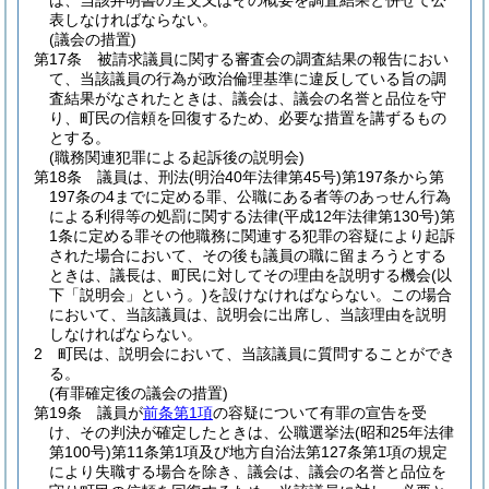
は、当該弁明書の全文又はその概要を調査結果と併せて公
表しなければならない。
(議会の措置)
第17条
被請求議員に関する審査会の調査結果の報告におい
て、当該議員の行為が政治倫理基準に違反している旨の調
査結果がなされたときは、議会は、議会の名誉と品位を守
り、町民の信頼を回復するため、必要な措置を講ずるもの
とする。
(職務関連犯罪による起訴後の説明会)
第18条
議員は、刑法
(明治40年法律第45号)
第197条から第
197条の4までに定める罪、公職にある者等のあっせん行為
による利得等の処罰に関する法律
(平成12年法律第130号)
第
1条に定める罪その他職務に関連する犯罪の容疑により起訴
された場合において、その後も議員の職に留まろうとする
ときは、議長は、町民に対してその理由を説明する機会
(以
下「説明会」という。)
を設けなければならない。
この場合
において、当該議員は、説明会に出席し、当該理由を説明
しなければならない。
2
町民は、説明会において、当該議員に質問することができ
る。
(有罪確定後の議会の措置)
第19条
議員が
前条第1項
の容疑について有罪の宣告を受
け、その判決が確定したときは、公職選挙法
(昭和25年法律
第100号)
第11条第1項及び地方自治法第127条第1項の規定
により失職する場合を除き、議会は、議会の名誉と品位を