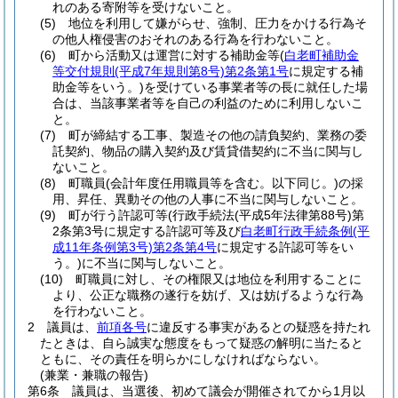
れのある寄附等を受けないこと。
(5)
地位を利用して嫌がらせ、強制、圧力をかける行為そ
の他人権侵害のおそれのある行為を行わないこと。
(6)
町から活動又は運営に対する補助金等
(
白老町補助金
等交付規則
(平成7年規則第8号)
第2条第1号
に規定する補
助金等をいう。)
を受けている事業者等の長に就任した場
合は、当該事業者等を自己の利益のために利用しないこ
と。
(7)
町が締結する工事、製造その他の請負契約、業務の委
託契約、物品の購入契約及び賃貸借契約に不当に関与し
ないこと。
(8)
町職員
(会計年度任用職員等を含む。以下同じ。)
の採
用、昇任、異動その他の人事に不当に関与しないこと。
(9)
町が行う許認可等
(行政手続法
(平成5年法律第88号)
第
2条第3号に規定する許認可等及び
白老町行政手続条例
(平
成11年条例第3号)
第2条第4号
に規定する許認可等をい
う。)
に不当に関与しないこと。
(10)
町職員に対し、その権限又は地位を利用することに
より、公正な職務の遂行を妨げ、又は妨げるような行為
を行わないこと。
2
議員は、
前項各号
に違反する事実があるとの疑惑を持たれ
たときは、自ら誠実な態度をもって疑惑の解明に当たると
ともに、その責任を明らかにしなければならない。
(兼業・兼職の報告)
第6条
議員は、当選後、初めて議会が開催されてから1月以