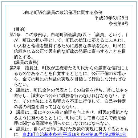
○白老町議会議員の政治倫理に関する条例
平成23年6月28日
条例第8号
(目的)
第1条
この条例は、白老町議会議員
(以下「議員」という。)
が、町政の担い手として、町民の信託に応えるにふさわし
い人格と倫理を堅持するために必要な事項を定め、町民に
信頼される公正で民主的な町政の発展に寄与することを目
的とする。
(議員の責務)
第2条
議員は、町政が主権者たる町民からの厳粛な信託によ
るものであることを自覚するとともに、公正不偏の立場か
ら、全ての町民の利益の実現を目指して行動しなければな
らない。
2
議員は、町民全体の代表としての自覚を持ち、常に法令を
遵守し、誠実かつ公正に職務を行わなければならない。
ま
た、その地位による影響力を不正に行使して、自己や特定
の者の利益を図ってはならない。
3
議員は、常にその人格と倫理を向上させ、町民の模範とな
るように努めるとともに、町民に対して自ら進んで政治倫
理に関する高潔性を明らかにしなければならない。
4
議員は、自らの公約に掲げた政策の実現に努力するととも
に、
白老町自治基本条例
(平成18年条例第30号)
第2章第1節