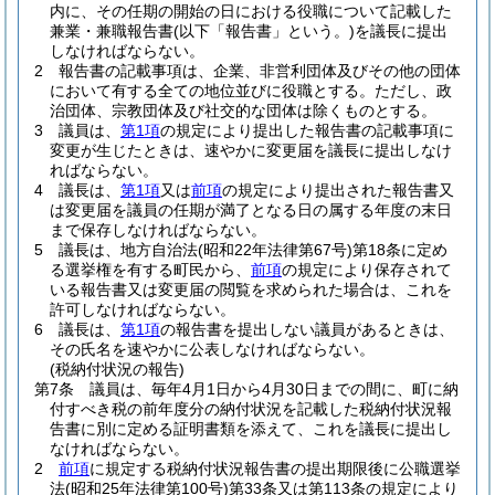
内に、その任期の開始の日における役職について記載した
兼業・兼職報告書
(以下「報告書」という。)
を議長に提出
しなければならない。
2
報告書の記載事項は、企業、非営利団体及びその他の団体
において有する全ての地位並びに役職とする。
ただし、政
治団体、宗教団体及び社交的な団体は除くものとする。
3
議員は、
第1項
の規定により提出した報告書の記載事項に
変更が生じたときは、速やかに変更届を議長に提出しなけ
ればならない。
4
議長は、
第1項
又は
前項
の規定により提出された報告書又
は変更届を議員の任期が満了となる日の属する年度の末日
まで保存しなければならない。
5
議長は、地方自治法
(昭和22年法律第67号)
第18条に定め
る選挙権を有する町民から、
前項
の規定により保存されて
いる報告書又は変更届の閲覧を求められた場合は、これを
許可しなければならない。
6
議長は、
第1項
の報告書を提出しない議員があるときは、
その氏名を速やかに公表しなければならない。
(税納付状況の報告)
第7条
議員は、毎年4月1日から4月30日までの間に、町に納
付すべき税の前年度分の納付状況を記載した税納付状況報
告書に別に定める証明書類を添えて、これを議長に提出し
なければならない。
2
前項
に規定する税納付状況報告書の提出期限後に公職選挙
法
(昭和25年法律第100号)
第33条又は第113条の規定により