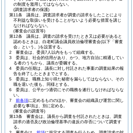
の制度を濫用してはならない。
(調査請求者の保護)
第11条
議長は、調査請求者が調査の請求をしたことにより
不利益な取扱いを受けることがないよう必要な措置を講じ
なければならない。
(審査会の設置等)
第12条
議長は、調査の請求を受けたとき又は必要があると
認めるときは、白老町議会議員政治倫理審査会
(以下「審査
会」という。)
を設置する。
2
審査会は、委員7人以内をもって組織する。
3
委員は、社会的信用があり、かつ、地方自治に精通してい
る者のうちから、議長が委嘱する。
4
委員の任期は、議長に対し付託された事案の調査結果の報
告を終了したときまでとする。
5
委員は、職務上知り得た秘密を漏らしてはならない。
その
職を退いた後も、同様とする。
6
委員は、公平かつ適切にその職務を遂行しなければならな
い。
7
前各項
に定めるもののほか、審査会の組織及び運営に関し
必要な事項は、別に定める。
(審査会の調査等)
第13条
審査会は、議長から調査を付託されたときは、調査
請求の適否及び政治倫理基準の違反の存否について調査す
る。
2
審査会は、
前項
に規定する調査を行うため、調査請求の対