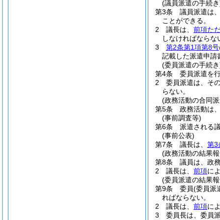
(議員派遣の手続き
第3条
議員派遣は
ことができる。
2
議長は、
前項た
しなければならな
3
第2条第1項第8号
記載した派遣申請
(委員派遣の手続き
第4条
委員派遣を
2
委員派遣は、そ
らない。
(政務活動の合同派
第5条
政務活動は
(事前調査等)
第6条
派遣される
(事前公表)
第7条
議長は、
第3
(政務活動の結果報
第8条
議員は、政
2
議長は、
前項
に
(委員派遣の結果報
第9条
委員
(委員派
ればならない。
2
議長は、
前項
に
3
委員長は、委員