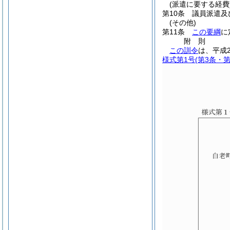
(派遣に要する経費
第10条
議員派遣及
(その他)
第11条
この要綱
に
附
則
この訓令
は、平成
様式第1号
(第3条・第