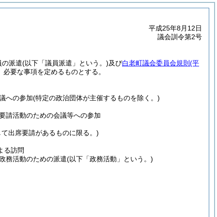
平成25年8月12日
議会訓令第2号
員の派遣
(以下「議員派遣」という。)
及び
白老町議会委員会規則
(平
、必要な事項を定めるものとする。
議への参加
(特定の政治団体が主催するものを除く。)
要請活動のための会議等への参加
して出席要請があるものに限る。)
よる訪問
政務活動のための派遣
(以下「政務活動」という。)