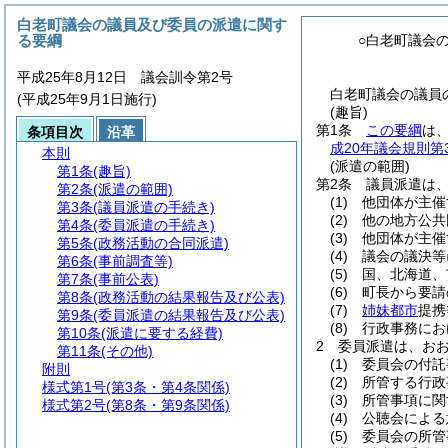
白老町議会の議員及び委員の派遣に関す
る要綱
○白老町議会
平成25年8月12日 議会訓令第2号
白老町議会の議員の
(平成25年9月1日施行)
(趣旨)
第1条
この要綱
は
条項目次
沿革
成20年議会規則第3
本則
(派遣の範囲)
第1条
(趣旨)
第2条
議員派遣は
第2条
(派遣の範囲)
(1)
他団体が主催
第3条
(議員派遣の手続き)
(2)
他の地方公共
第4条
(委員派遣の手続き)
(3)
他団体が主催
第5条
(政務活動の合同派遣)
(4)
議会の議決等
第6条
(事前調査等)
(5)
国、北海道、
第7条
(事前公表)
(6)
町長から要請
第8条
(政務活動の結果報告及び公表)
(7)
姉妹都市
提携
第9条
(委員派遣の結果報告及び公表)
(8)
行政事務にお
第10条
(派遣に要する経費)
2
委員派遣は、お
第11条
(その他)
(1)
委員会の付託
附則
(2)
所管する行政
様式第1号
(第3条・第4条関係)
(3)
所管事項に関
様式第2号
(第8条・第9条関係)
(4)
公聴会による
(5)
委員会の所管