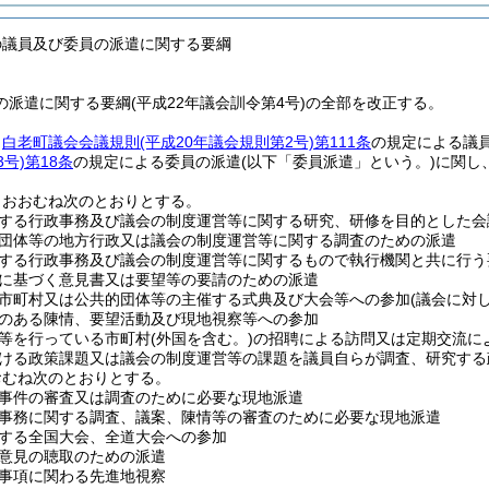
の議員及び委員の派遣に関する要綱
派遣に関する要綱(平成22年議会訓令第4号)の全部を改正する。
、
白老町議会会議規則
(平成20年議会規則第2号)
第111条
の規定による議
号)
第18条
の規定による委員の派遣
(以下「委員派遣」という。)
に関し
、おおむね次のとおりとする。
する行政事務及び議会の制度運営等に関する研究、研修を目的とした会
団体等の地方行政又は議会の制度運営等に関する調査のための派遣
する行政事務及び議会の制度運営等に関するもので執行機関と共に行う
に基づく意見書又は要望等の要請のための派遣
市町村又は公共的団体等の主催する式典及び大会等への参加
(議会に対
のある陳情、要望活動及び現地視察等への参加
等を行っている市町村
(外国を含む。)
の招聘による訪問又は定期交流に
ける政策課題又は議会の制度運営等の課題を議員自らが調査、研究する
おむね次のとおりとする。
事件の審査又は調査のために必要な現地派遣
事務に関する調査、議案、陳情等の審査のために必要な現地派遣
する全国大会、全道大会への参加
意見の聴取のための派遣
事項に関わる先進地視察