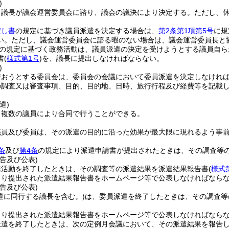
)
、議長が議会運営委員会に諮り、議会の議決により決定する。
ただし、
だし書
の規定に基づき議員派遣を決定する場合は、
第2条第1項第5号
に規
い。
ただし、議会運営委員会に諮る暇のない場合は、議会運営委員長と
の規定に基づく政務活動は、議員派遣の決定を受けようとする議員自ら
書
(
様式第1号
)
を、議長に提出しなければならない。
)
行おうとする委員会は、委員会の会議において委員派遣を決定しなけれ
の調査又は審査事項、目的、目的地、日時、旅行行程及び経費等を記載
遣)
、複数の議員により合同で行うことができる。
議員及び委員は、その派遣の目的に沿った効果が最大限に現れるよう事
条
及び
第4条
の規定により派遣申請書が提出されたときは、その調査等
告及び公表)
務活動を終了したときは、その調査等の派遣結果を派遣結果報告書
(
様式
より提出された派遣結果報告書をホームページ等で公表しなければなら
告及び公表)
遣に同行する議長を含む。)
は、委員派遣を終了したときは、その調査等
より提出された派遣結果報告書をホームページ等で公表しなければなら
派遣を終了したときは、次の定例月会議において、その派遣結果を報告