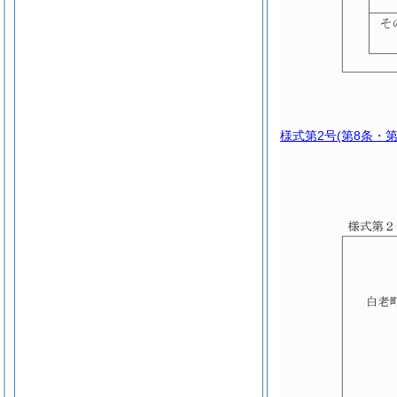
様式第2号
(第8条・第