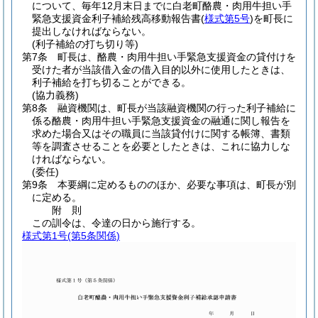
について、毎年12月末日までに白老町酪農・肉用牛担い手
緊急支援資金利子補給残高移動報告書
(
様式第5号
)
を町長に
提出しなければならない。
(利子補給の打ち切り等)
第7条
町長は、酪農・肉用牛担い手緊急支援資金の貸付けを
受けた者が当該借入金の借入目的以外に使用したときは、
利子補給を打ち切ることができる。
(協力義務)
第8条
融資機関は、町長が当該融資機関の行った利子補給に
係る酪農・肉用牛担い手緊急支援資金の融通に関し報告を
求めた場合又はその職員に当該貸付けに関する帳簿、書類
等を調査させることを必要としたときは、これに協力しな
ければならない。
(委任)
第9条
本要綱に定めるもののほか、必要な事項は、町長が別
に定める。
附
則
この訓令は、令達の日から施行する。
様式第1号
(第5条関係)