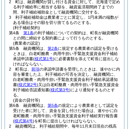
2
町は、融資機関が貸し付ける資金に対して、北海道で定め
る利子補給率に相当する額を、融資返済期間終了までの
間、利子補給補助金として融資機関に交付する。
3
利子補給補助金は農業者ごとに算定し、1円未満の端数が
ある場合はその額を切り捨てるものとする。
(利子補給契約)
第4条
第1条
の利子補給についての契約は、町長が融資機関
との間に締結する契約書によって行うものとする。
(農業者の認定)
第5条
融資機関は、
第2条
に規定する農業者の認定を受ける
ときは、白老町酪農・肉用牛担い手緊急支援資金利子補給
承認申請書
(
様式第1号
)
に必要書類を添えて町長に提出しな
ければならない。
2
町長は、
前項
の承認申請書を受理したときは、速やかに内
容を審査した上、利子補給の可否を決定し、融資機関に、
白老町酪農・肉用牛担い手緊急支援資金利子補給承認通知
書
(
様式第2号
)
又は白老町酪農・肉用牛担い手緊急支援資金
利子補給否認通知書
(
様式第3号
)
により通知するものとす
る。
(資金の貸付等)
第6条
融資機関は、
第5条
の規定により農業者として認定を
受けた者に対して、資金を貸し付けた場合は、速やかに白
老町酪農・肉用牛担い手緊急支援資金利子補給実行報告書
(
様式第4号
)
を町長に提出しなければならない。
2
融資機関は、利子補給期間中、毎年11月末日現在の残高