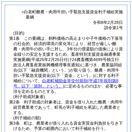
○白老町酪農・肉用牛担い手緊急支援資金利子補給実施
要綱
令和8年2月28日
訓令第1号
(目的)
第1条
この要綱は、飼料価格の高止まりや子牛価格の下落等
の社会的、経済的環境の変化等により、経営が厳しい酪
農・肉用牛の担い手に対し、3年分の償還額の借換により資
金繰りの安定を支援するため、畜産特別支援資金融通事業
実施要綱
(平成25年2月26日付け24農畜機第4699号独立行
政法人農畜産業振興機構理事長通知)
に基づき、農業協同組
合
(以下「融資機関」という。)
が取り扱う、酪農・肉用牛
担い手緊急支援資金
(以下「資金」という。)
に対する利子
補給について、
白老町補助金等交付規則
(平成7年規則第8
号。以下「規則」という。)
に定めるもののほか、必要な事
項を定めるものとする。
(利子助成対象者)
第2条
利子助成の対象者は、資金を借り入れた酪農・肉用牛
経営農業者であって、町長が利子補給を承認した農業者と
する。
(利子補給の額)
第3条
町は、農業者が借り入れる資金実質金利負担を引き下
げるため、予算の範囲内において利子補給を行う。