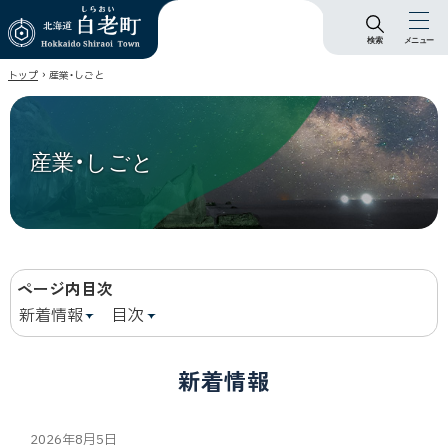
検索
メニュー
北海道 白老町
›
トップ
産業・しごと
Hokkaido Shiraoi
Town
産業・しごと
ページ内目次
新着情報
目次
新着情報
2026年8月5日