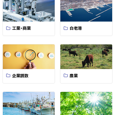
工業・商業
白老港
企業誘致
農業