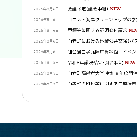
会議予定（議会中継）
NEW
2026年8月6日
ヨコスト海岸クリーンアップの参
2026年8月6日
戸籍等に関する証明交付請求
NE
2026年8月6日
白老町における地域公共交通（バ
2026年8月6日
仙台藩白老元陣屋資料館 イベン
2026年8月6日
令和8年議決結果・賛否状況
NEW
2026年8月5日
白老町高齢者大学 令和８年度開
2026年8月5日
白老町の町税等に関する口座振替
2026年8月5日
白老町税等の納付方法について
N
2026年8月5日
町内事業者求人情報・週刊ハロー
2026年8月5日
町内事業者からの求人情報掲載ペ
2026年8月4日
「しらおい 共に生きる・伝え合
2026年8月4日