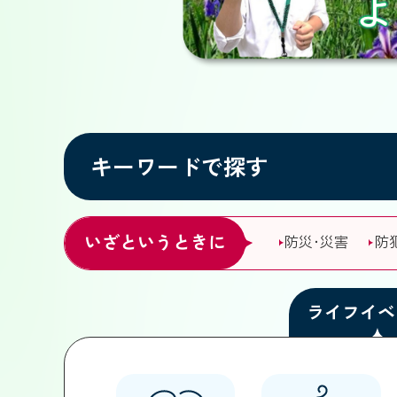
キーワードで探す
いざというときに
防災･災害
防
ライフイベ