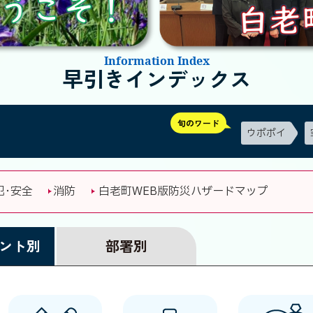
Information Index
早引きインデックス
旬のワード
ウポポイ
犯･安全
消防
白老町WEB版防災ハザードマップ
ント別
部署別