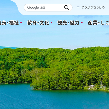
検
ふりがなをつける
索
健康・福祉
教育・文化
観光・魅力
産業・し