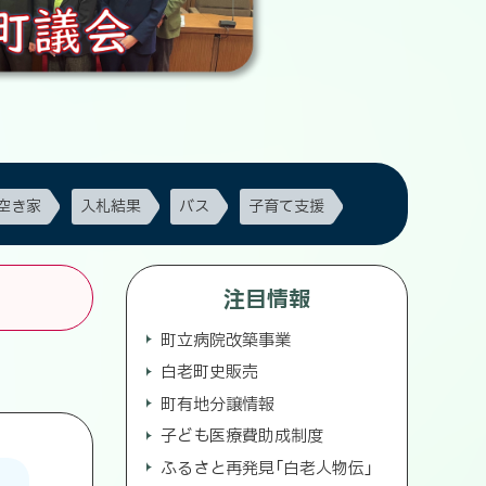
空き家
入札結果
バス
子育て支援
注目情報
町立病院改築事業
白老町史販売
町有地分譲情報
子ども医療費助成制度
ふるさと再発見「白老人物伝」