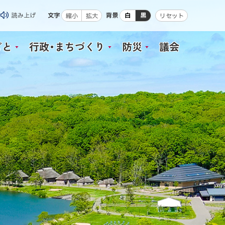
読み上げ
文字
背景
白
黒
縮小
拡大
リセット
ごと
行政・まちづくり
防災
議会