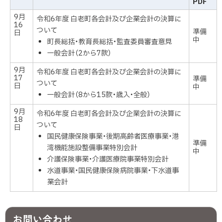
PDF
9月
令和6年度 白老町各会計及び企業会計の決算に
16
ついて
準備
日
中
町長総括・教育長総括・監査委員審査意見
一般会計（2から7款）
9月
令和6年度 白老町各会計及び企業会計の決算に
17
準備
ついて
日
中
一般会計（8から15款・歳入・全般）
9月
令和6年度 白老町各会計及び企業会計の決算に
18
ついて
日
国民健康保険事業・後期高齢者医療事業・港
準備
湾機能施設整備事業特別会計
中
介護保険事業・介護医療院事業特別会計
水道事業・国民健康保険病院事業・下水道事
業会計
お問い合わせ