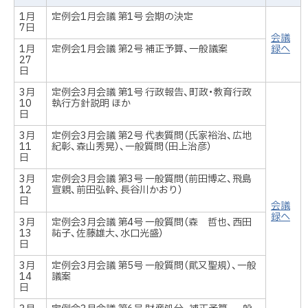
1月
定例会1月会議 第1号 会期の決定
7日
会議
1月
定例会1月会議 第2号 補正予算、一般議案
録へ
27
日
3月
定例会3月会議 第1号 行政報告、町政・教育行政
10
執行方針説明 ほか
日
3月
定例会3月会議 第2号 代表質問（氏家裕治、広地
11
紀彰、森山秀晃）、一般質問（田上治彦）
日
3月
定例会3月会議 第3号 一般質問（前田博之、飛島
12
宣親、前田弘幹、長谷川かおり）
日
会議
録へ
3月
定例会3月会議 第4号 一般質問（森 哲也、西田
13
祐子、佐藤雄大、水口光盛）
日
3月
定例会3月会議 第5号 一般質問（貮又聖規）、一般
14
議案
日