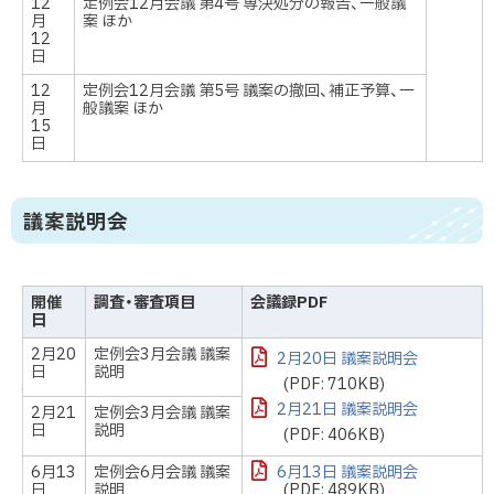
12
定例会12月会議 第4号 専決処分の報告、一般議
月
案 ほか
12
日
12
定例会12月会議 第5号 議案の撤回、補正予算、一
月
般議案 ほか
15
日
議案説明会
開催
調査・審査項目
会議録PDF
日
2月20
定例会3月会議 議案
2月20日 議案説明会
日
説明
(PDF: 710KB)
2月21日 議案説明会
2月21
定例会3月会議 議案
日
説明
(PDF: 406KB)
6月13
定例会6月会議 議案
6月13日 議案説明会
日
説明
(PDF: 489KB)