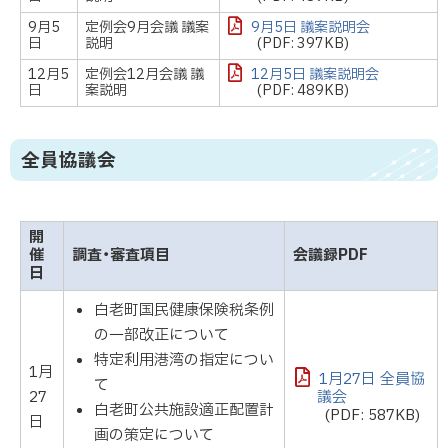
9月5
定例会9月会議 議案
9月5日 議案説明会
日
説明
(PDF: 397KB)
12月5
定例会12月会議 議
12月5日 議案説明会
日
案説明
(PDF: 489KB)
全員協議会
開
催
調査・審査項目
会議録PDF
日
白老町国民健康保険税条例
の一部改正について
特定利用港湾の指定につい
1月
1月27日 全員協
て
27
議会
白老町公共施設適正配置計
(PDF: 587KB)
日
画の策定について