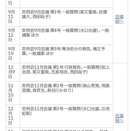
日
9月
定例会9月会議 第3号 一般質問（貮又聖規、佐藤
11
雄大、西田祐子）
会議
日
録へ
9月
定例会9月会議 第4号 一般質問（水口光盛）、一般
12
議案 ほか
日
9月
定例会9月会議 第5号 専決処分の報告、補正予
19
算、一般議案 ほか
日
12
定例会12月会議 第1号 行政報告、一般質問（田上
月9
治彦、貮又聖規、氏家裕治、西田祐子）
日
12
定例会12月会議 第2号 一般質問（森山秀晃、飛島
月
宣親、森哲也、長谷川かおり）
10
日
12
定例会12月会議 第3号 一般質問（水口光盛、広地
月
紀彰）
会議
11
録へ
日