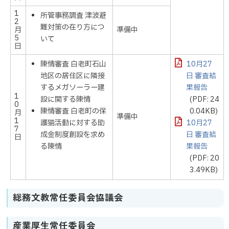
1
所管事務調査 津波避
2
難対策の在り方につ
月
準備中
5
いて
日
陳情審査 白老町石山
10月27
地区の居住区に隣接
日 審査結
するメガソーラー建
果報告
1
設に関する陳情
(PDF: 24
0
陳情審査 白老町の保
0.04KB)
月
準備中
1
護猫活動に対する助
10月27
7
成金制度創設を求め
日 審査結
日
る陳情
果報告
(PDF: 20
3.49KB)
総務文教常任委員会協議会
産業厚生常任委員会