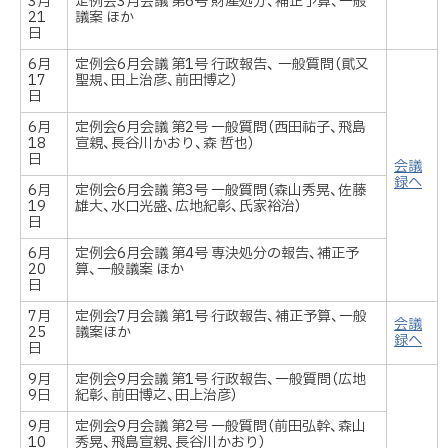
3月
定例会3月会議 第6号 財産処分、補正予算、一般
21
議案 ほか
日
6月
定例会6月会議 第1号 行政報告、 一般質問（貮又
17
聖規、田上治彦、前田博之）
日
6月
定例会6月会議 第2号 一般質問（西田祐子、飛島
18
宣親、長谷川かおり、森 哲也）
日
会議
録へ
6月
定例会6月会議 第3号 一般質問（森山秀晃、佐藤
19
雄大、水口光盛、広地紀彰、氏家裕治）
日
6月
定例会6月会議 第4号 専決処分の報告、補正予
20
算、一般議案 ほか
日
7月
定例会7月会議 第1号 行政報告、補正予算、一般
会議
25
議案ほか
録へ
日
9月
定例会9月会議 第1号 行政報告、一般質問（広地
9日
紀彰、前田博之、田上治彦）
9月
定例会9月会議 第2号 一般質問（前田弘幹、森山
10
秀晃、飛島宣親、長谷川かおり）