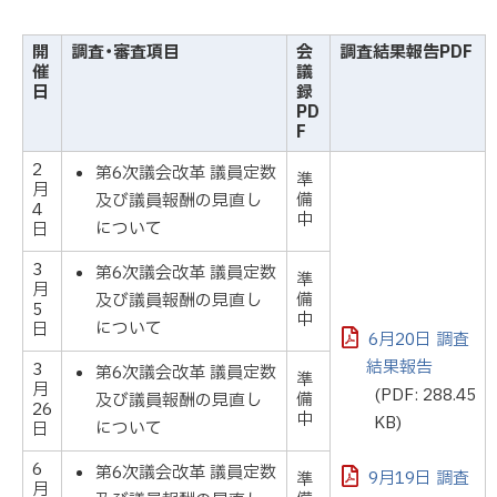
開
調査・審査項目
会
調査結果報告PDF
催
議
日
録
PD
F
2
第6次議会改革 議員定数
準
月
備
及び議員報酬の見直し
4
中
について
日
3
第6次議会改革 議員定数
準
月
備
及び議員報酬の見直し
5
中
について
日
6月20日 調査
結果報告
3
第6次議会改革 議員定数
準
月
(PDF: 288.45
備
及び議員報酬の見直し
26
中
KB)
について
日
6
第6次議会改革 議員定数
9月19日 調査
準
月