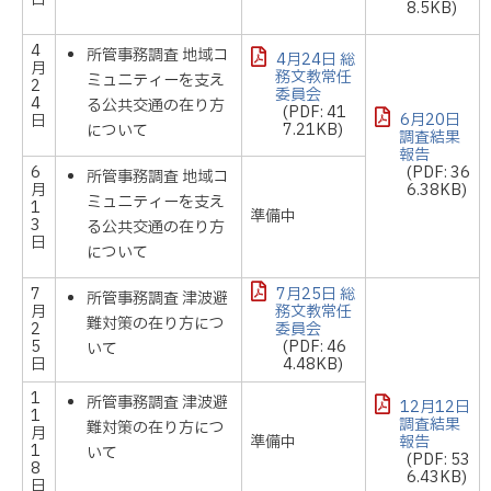
8.5KB)
4
所管事務調査 地域コ
4月24日 総
月
務文教常任
ミュニティーを支え
2
委員会
4
る公共交通の在り方
(PDF: 41
6月20日
日
7.21KB)
について
調査結果
報告
6
(PDF: 36
所管事務調査 地域コ
月
6.38KB)
ミュニティーを支え
1
準備中
3
る公共交通の在り方
日
について
7
7月25日 総
所管事務調査 津波避
月
務文教常任
難対策の在り方につ
2
委員会
5
(PDF: 46
いて
日
4.48KB)
1
所管事務調査 津波避
12月12日
1
調査結果
難対策の在り方につ
月
準備中
報告
1
いて
(PDF: 53
8
6.43KB)
日