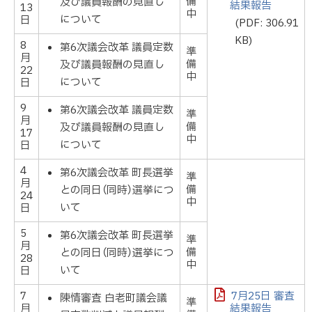
備
及び議員報酬の見直し
結果報告
13
中
について
日
(PDF: 306.91
KB)
8
第6次議会改革 議員定数
準
月
備
及び議員報酬の見直し
22
中
について
日
9
第6次議会改革 議員定数
準
月
備
及び議員報酬の見直し
17
中
について
日
4
第6次議会改革 町長選挙
準
月
備
との同日（同時）選挙につ
24
中
いて
日
5
第6次議会改革 町長選挙
準
月
備
との同日（同時）選挙につ
28
中
いて
日
7
7月25日 審査
陳情審査 白老町議会議
準
月
結果報告