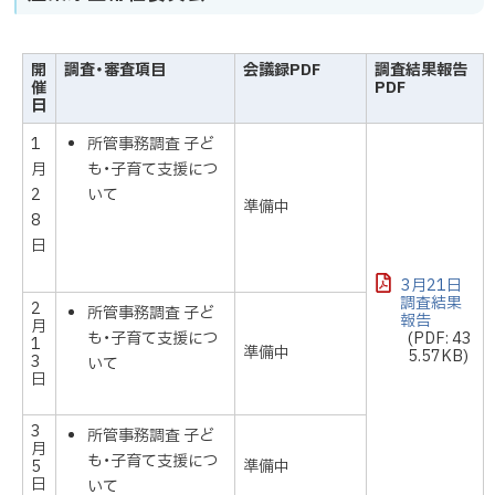
開
調査・審査項目
会議録PDF
調査結果報告
催
PDF
日
1
所管事務調査 子ど
月
も・子育て支援につ
2
いて
準備中
8
日
3月21日
調査結果
2
所管事務調査 子ど
報告
月
も・子育て支援につ
(PDF: 43
1
準備中
5.57KB)
3
いて
日
3
所管事務調査 子ど
月
も・子育て支援につ
5
準備中
日
いて