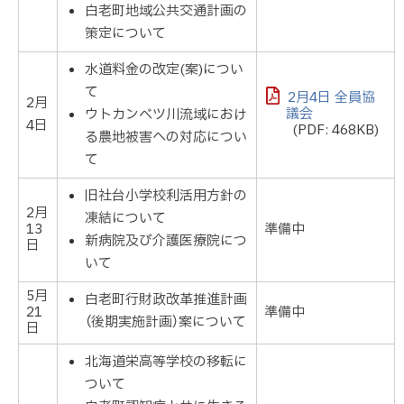
白老町地域公共交通計画の
策定について
水道料金の改定(案)につい
て
2月4日 全員協
2月
議会
ウトカンベツ川流域におけ
4日
(PDF: 468KB)
る農地被害への対応につい
て
旧社台小学校利活用方針の
2月
凍結について
13
準備中
新病院及び介護医療院につ
日
いて
5月
白老町行財政改革推進計画
21
準備中
（後期実施計画）案について
日
北海道栄高等学校の移転に
ついて