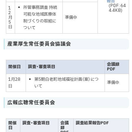
報告
(PDF: 64
所管事務調査 持続
1
4.4KB)
2
可能な地域医療体
月
準備中
制づくりの取組に
5
日
ついて
産業厚生常任委員会協議会
会議録
開催日
調査・審査項目
PDF
1月28
第5期白老町地域福祉計画（案）につ
準備中
日
いて
広報広聴常任委員会
開催
調査・審査項目
会議
調査結果報告PDF
日
録