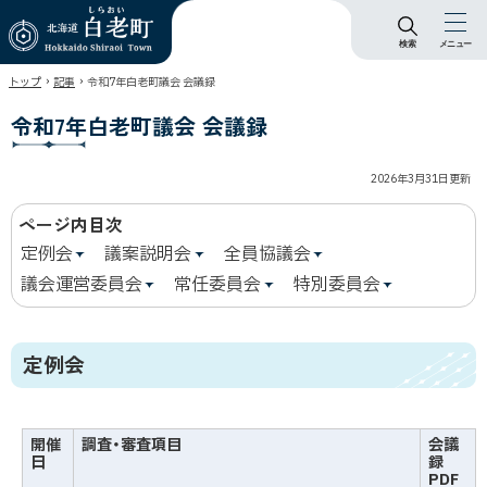
検索
メニュー
北海道 白老町
›
›
トップ
記事
令和7年白老町議会 会議録
Hokkaido Shiraoi
Town
令和7年白老町議会 会議録
2026年3月31日
更新
ページ内目次
定例会
議案説明会
全員協議会
議会運営委員会
常任委員会
特別委員会
定例会
開催
調査・審査項目
会議
日
録
PDF