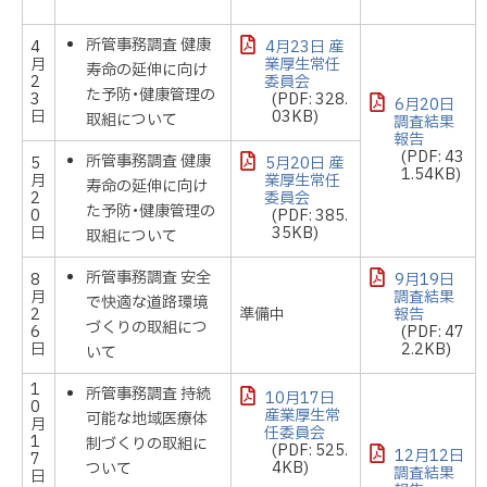
所管事務調査 健康
4
4月23日 産
月
業厚生常任
寿命の延伸に向け
2
委員会
た予防・健康管理の
3
(PDF: 328.
6月20日
日
03KB)
取組について
調査結果
報告
(PDF: 43
所管事務調査 健康
5
5月20日 産
1.54KB)
月
業厚生常任
寿命の延伸に向け
2
委員会
た予防・健康管理の
0
(PDF: 385.
日
35KB)
取組について
所管事務調査 安全
8
9月19日
月
調査結果
で快適な道路環境
2
準備中
報告
づくりの取組につ
6
(PDF: 47
日
2.2KB)
いて
1
所管事務調査 持続
10月17日
0
産業厚生常
可能な地域医療体
月
任委員会
1
制づくりの取組に
(PDF: 525.
12月12日
7
4KB)
ついて
調査結果
日