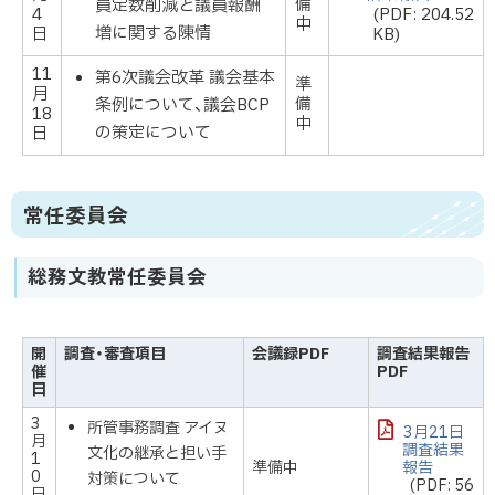
備
員定数削減と議員報酬
4
(PDF: 204.52
中
増に関する陳情
日
KB)
11
第6次議会改革 議会基本
準
月
備
条例について、議会BCP
18
中
の策定について
日
常任委員会
総務文教常任委員会
開
調査・審査項目
会議録PDF
調査結果報告
催
PDF
日
3
所管事務調査 アイヌ
3月21日
月
調査結果
文化の継承と担い手
1
準備中
報告
0
対策について
(PDF: 56
日