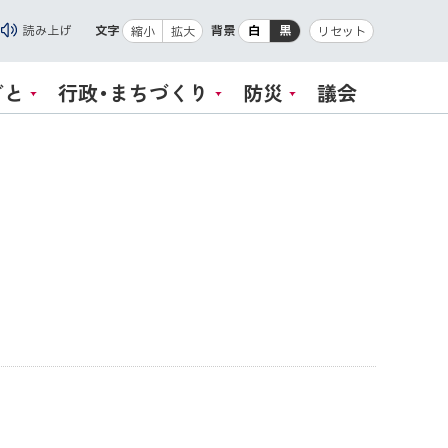
読み上げ
文字
背景
白
黒
縮小
拡大
リセット
ごと
行政・まちづくり
防災
議会