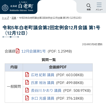
検索
メニュー
北海道 白老町
›
›
トップ
記事
令和5年白老町議会第2回定例会12月会議 第1号（12月12日）
Hokkaido Shiraoi
Town
令和5年白老町議会第2回定例会12月会議 第1号
（12月12日）
2024年3月4日
更新
会議録
12月会議第1号
(PDF: 1.25MB)
質問一覧
内容
会議録PDF
広地 紀彰 議員
(PDF: 603.08KB)
氏家 裕治 議員
(PDF: 499.88KB)
一般質問
長谷川 かおり 議員
(PDF: 508.97KB)
水口 光盛 議員
(PDF: 376.18KB)