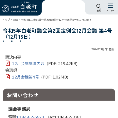
検索
メニュー
北海道 白老町
›
›
トップ
記事
令和5年白老町議会第2回定例会12月会議 第4号（12月15日）
Hokkaido Shiraoi
Town
令和5年白老町議会第2回定例会12月会議 第4号
（12月15日）
2024年3月4日
更新
議決内容
12月会議議決内容
(PDF: 219.42KB)
会議録
12月会議第4号
(PDF: 1.02MB)
お問い合わせ
議会事務局
電話:
0144-82-6620
Fax:
0144-82-3381