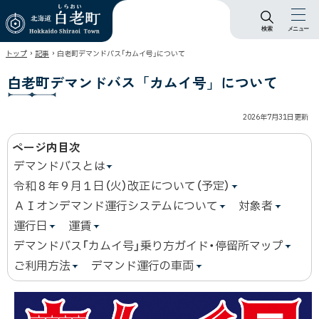
検索
メニュー
北海道 白老町
›
›
トップ
記事
白老町デマンドバス「カムイ号」について
Hokkaido Shiraoi
Town
白老町デマンドバス「カムイ号」について
2026年7月31日
更新
ページ内目次
デマンドバスとは
令和８年９月１日（火）改正について（予定）
ＡＩオンデマンド運行システムについて
対象者
運行日
運賃
デマンドバス「カムイ号」乗り方ガイド・停留所マップ
ご利用方法
デマンド運行の車両