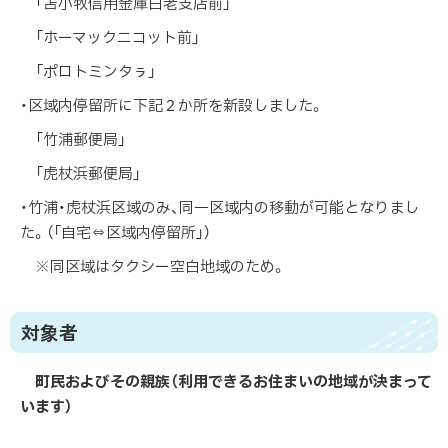
「苫小牧信用金庫白老支店前」
「ホーマックニコット前」
「ポロトミンタㇻ」
・区域内停留所に下記２か所を新設しました。
「竹浦郵便局」
「虎杖浜郵便局」
・竹浦・虎杖浜区域のみ、同一区域内の移動が可能となりまし
た。（「自宅⇔区域内停留所」）
※同区域はタクシー空白地域のため。
対象者
町民およびその親族（利用できるお住まいの地域が決まって
います）