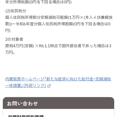
年分所得税額(0円を下回る場合は0円)
(2)住民税分
個人住民税所得割分定額減税可能額(1万円×(本人＋扶養親族
数))ー令和6年度分個人住民税所得割額(0円を下回る場合は0
円)
2の対象者
原則4万円(定額) ※R6.1.1時点で国外居住者であった場合は3
万円。
内閣官房ホームページ「新たな経済に向けた給付金・定額減税
一体措置」（外部リンク）
（
外
部
お問い合わせ
サ
イ
ト