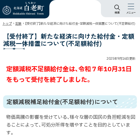
検索
メニュー
北海道 白老町
›
›
トップ
記事
【受付終了】新たな経済に向けた給付金・定額減税一体措置について(不足額給付)
Hokkaido Shiraoi
Town
【受付終了】新たな経済に向けた給付金・定額
減税一体措置について(不足額給付)
2025年9月16日
更新
定額減税不足額給付金は、令和７年10月31日
をもって受付を終了しました。
定額減税補足給付金(不足額給付)について
物価高騰の影響を受けている、様々な層の国民の負担軽減を図
ることによって、可処分所得を増やすことを目的としていま
す。