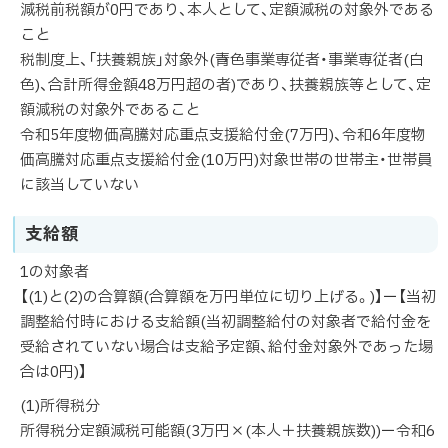
減税前税額が0円であり、本人として、定額減税の対象外である
こと
税制度上、「扶養親族」対象外(→青色事業専従者・事業専従者(白
色)、合計所得金額48万円超の者)であり、扶養親族等として、定
額減税の対象外であること
令和5年度物価高騰対応重点支援給付金(7万円)、令和6年度物
価高騰対応重点支援給付金(10万円)対象世帯の世帯主・世帯員
に該当していない
支給額
1の対象者
【(1)と(2)の合算額(合算額を万円単位に切り上げる。)】ー【当初
調整給付時における支給額(当初調整給付の対象者で給付金を
受給されていない場合は支給予定額、給付金対象外であった場
合は0円)】
(1)所得税分
所得税分定額減税可能額(3万円×(本人＋扶養親族数))ー令和6