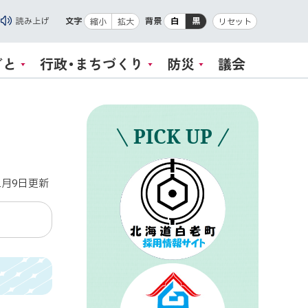
読み上げ
文字
背景
白
黒
縮小
拡大
リセット
ごと
行政・まちづくり
防災
議会
PICK UP
1月9日
更新