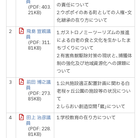
員
の責任について
(PDF: 403.
21KB)
2.ウポポイのある町としての人権・文
化継承の在り方について
2
飛島 宣親議
1.ガストロノミーツーリズムの推進
員
による白老の食と文化を生かしたま
(PDF: 311.
81KB)
ちづくりについて
2.有害鳥獣駆除対策の現状と、捕獲体
制の強化及び地域資源化への課題に
ついて
3
前田 博之議
1.公共施設適正配置計画に関わる白
員
老桜ヶ丘公園の施設等の状況につい
(PDF: 273.
85KB)
て
2.しらおい創造空間「蔵」について
4
田上 治彦議
1.学校教育の在り方について
員
(PDF: 228.
81KB)