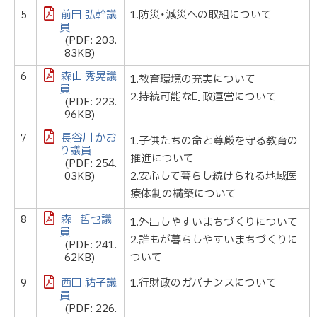
5
前田 弘幹議
1.防災・減災への取組について
員
(PDF: 203.
83KB)
6
森山 秀晃議
1.教育環境の充実について
員
2.持続可能な町政運営について
(PDF: 223.
96KB)
7
長谷川 かお
1.子供たちの命と尊厳を守る教育の
り議員
推進について
(PDF: 254.
03KB)
2.安心して暮らし続けられる地域医
療体制の構築について
8
森 哲也議
1.外出しやすいまちづくりについて
員
2.誰もが暮らしやすいまちづくりに
(PDF: 241.
62KB)
ついて
9
西田 祐子議
1.行財政のガバナンスについて
員
(PDF: 226.