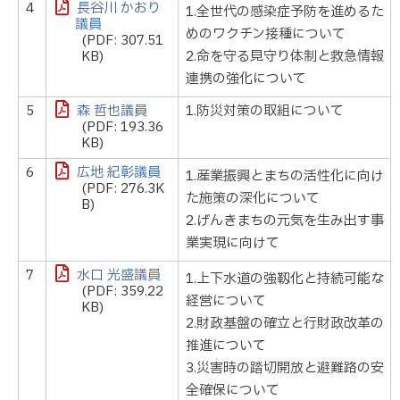
4
長谷川 かおり
1.全世代の感染症予防を進めるた
議員
めのワクチン接種について
(PDF: 307.51
KB)
2.命を守る見守り体制と救急情報
連携の強化について
5
森 哲也議員
1.防災対策の取組について
(PDF: 193.36
KB)
6
広地 紀彰議員
1.産業振興とまちの活性化に向け
(PDF: 276.3K
た施策の深化について
B)
2.げんきまちの元気を生み出す事
業実現に向けて
7
水口 光盛議員
1.上下水道の強靱化と持続可能な
(PDF: 359.22
経営について
KB)
2.財政基盤の確立と行財政改革の
推進について
3.災害時の踏切開放と避難路の安
全確保について