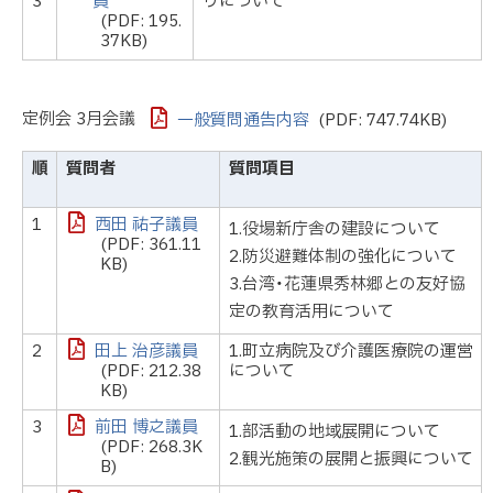
3
員
りについて
(PDF: 195.
37KB)
定例会 3月会議
一般質問通告内容
(PDF: 747.74KB)
順
質問者
質問項目
1
西田 祐子議員
1.役場新庁舎の建設について
(PDF: 361.11
2.防災避難体制の強化について
KB)
3.台湾・花蓮県秀林郷との友好協
定の教育活用について
2
田上 治彦議員
1.町立病院及び介護医療院の運営
(PDF: 212.38
について
KB)
3
前田 博之議員
1.部活動の地域展開について
(PDF: 268.3K
2.観光施策の展開と振興について
B)