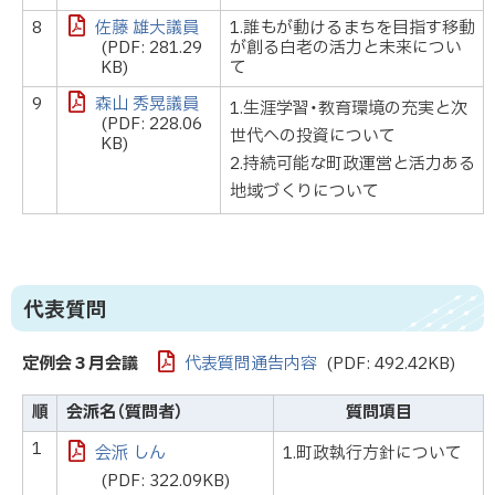
8
佐藤 雄大議員
1.誰もが動けるまちを目指す移動
(PDF: 281.29
が創る白老の活力と未来につい
KB)
て
9
森山 秀晃議員
1.生涯学習・教育環境の充実と次
(PDF: 228.06
世代への投資について
KB)
2.持続可能な町政運営と活力ある
地域づくりについて
代表質問
定例会３月会議
代表質問通告内容
(PDF: 492.42KB)
順
会派名（質問者）
質問項目
1
会派 しん
1.町政執行方針について
(PDF: 322.09KB)