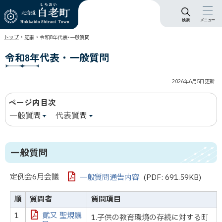
検索
メニュー
北海道 白老町
›
›
トップ
記事
令和8年代表・一般質問
Hokkaido Shiraoi
Town
令和8年代表・一般質問
2026年6月5日
更新
ページ内目次
一般質問
代表質問
一般質問
定例会6月会議
一般質問通告内容
(PDF: 691.59KB)
順
質問者
質問項目
1
貮又 聖規議
1.子供の教育環境の存続に対する町