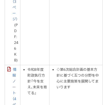
（3
ペ
ー
ジ）
(P
D
F:
24
6
K
B)
情
令和8年度
♢第6次総合計画の基本方
報
町政執行方
針に基づく五つの分野を中
ノ
針『今を支
心に主要施策を展開してま
ー
え、未来を育
いります
ト
てる』
（4
ペ