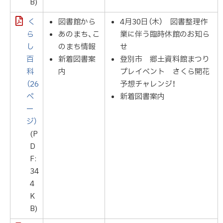
B)
く
図書館から
4月30日（木） 図書整理作
ら
あのまち、こ
業に伴う臨時休館のお知ら
し
のまち情報
せ
百
新着図書案
登別市 郷土資料館まつり
科
内
プレイベント さくら開花
（26
予想チャレンジ！
ペ
新着図書案内
ー
ジ）
(P
D
F:
34
4
K
B)