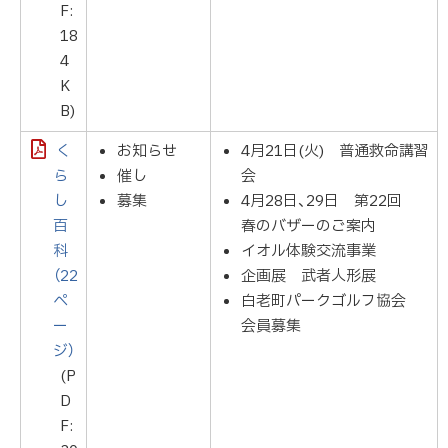
F:
18
4
K
B)
く
お知らせ
4月21日(火) 普通救命講習
ら
催し
会
し
募集
4月28日、29日 第22回
百
春のバザーのご案内
科
イオル体験交流事業
（22
企画展 武者人形展
ペ
白老町パークゴルフ協会
ー
会員募集
ジ）
(P
D
F: