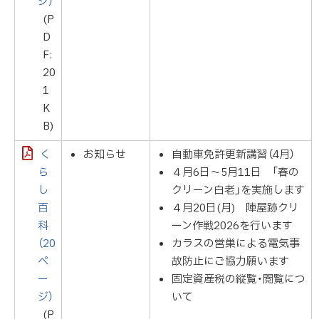
ジ）
(P
D
F:
20
1
K
B)
く
お知らせ
自動車免許更新講習（4月）
ら
４月6日～5月11日 「春の
し
クリーン白老」を実施します
百
４月20日(月) 陣屋跡クリ
科
ーン作戦2026を行います
（20
カラスの営巣による電気事
ペ
故防止にご協力願います
ー
固定資産税の縦覧・閲覧につ
ジ）
いて
(P