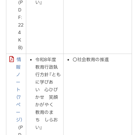
(P
い』
D
F:
22
4
K
B)
情
令和8年度
〇社会教育の推進
報
教育行政執
ノ
行方針『とも
ー
に学びあ
ト
い 心ひび
（7
かせ 笑顔
ペ
かがやく
ー
教育のま
ジ）
ち しらお
(P
い』