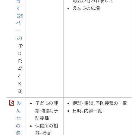
育
彰式が行われました
て
えんじの広場
（28
ペ
ー
ジ）
(P
D
F:
41
4
K
B)
み
子どもの健
健診・相談、予防接種の一覧
ん
診・相談、予
日時、内容一覧
な
防接種
の
保健所の相
健
談・検査