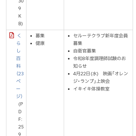
30
9
K
B)
く
募集
セルーテクラブ新年度会員
ら
健康
募集
し
自衛官募集
百
令和8年度調理師試験のお
科
知らせ
（23
4月22日(水) 映画「オレン
ペ
ジ・ランプ」上映会
ー
イキイキ体操教室
ジ）
(P
D
F:
25
9