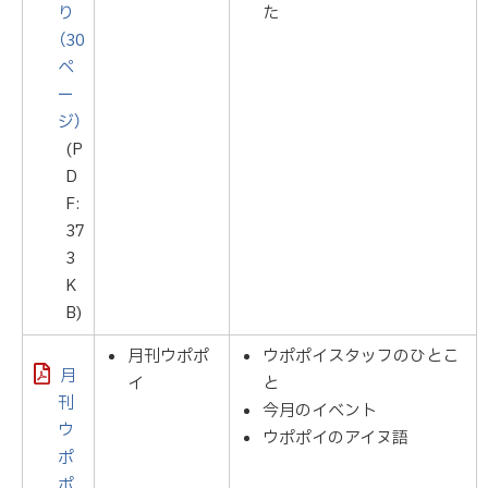
り
た
（30
ペ
ー
ジ）
(P
D
F:
37
3
K
B)
月刊ウポポ
ウポポイスタッフのひとこ
月
イ
と
刊
今月のイベント
ウ
ウポポイのアイヌ語
ポ
ポ