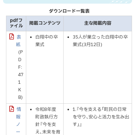
ダウンロード一覧表
pdfフ
掲載コンテンツ
主な掲載内容
ァイル
表
白翔中の卒
35人が巣立った白翔中の卒
紙
業式
業式(3月12日)
(P
D
F:
47
1
K
B)
情
令和8年度
1.『今を支える「町民の日常
報
町政執行方
を守り、安心と活力を生み出
ノ
針『今を支
す」』
ー
え、未来を育