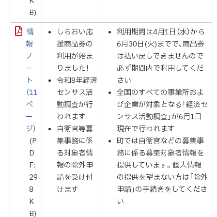
K
B)
情
しらおい応
利用期間は4月1日（水）から
報
援商品券の
6月30日(火)までで、商品券
ノ
利用が始ま
は払い戻しできませんので
ー
りました！
必ず期間内で利用してくだ
ト
令和8年経済
さい
（11
センサス活
全国のすべての事業所およ
ペ
動調査が行
び企業が対象となる「経済セ
ー
われます
ンサス活動調査」が6月1日
ジ）
自衛官等募
現在で行われます
(P
集事務に係
町では自衛官などの募集事
D
る対象者情
務に係る募集対象者情報を
F:
報の除外申
提供しています。個人情報
29
請を受け付
の提供を望まない方は「除外
8
けます
申請」の手続きをしてくださ
K
い
B)