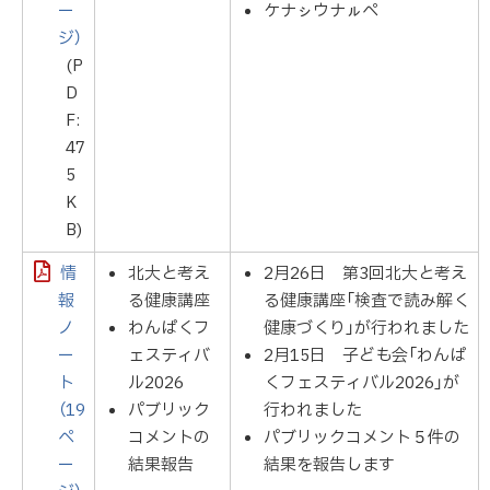
ー
ケナㇱウナㇽぺ
ジ）
(P
D
F:
47
5
K
B)
情
北大と考え
2月26日 第3回北大と考え
報
る健康講座
る健康講座「検査で読み解く
ノ
わんぱくフ
健康づくり」が行われました
ー
ェスティバ
2月15日 子ども会「わんぱ
ト
ル2026
くフェスティバル2026」が
（19
パブリック
行われました
ペ
コメントの
パブリックコメント５件の
ー
結果報告
結果を報告します