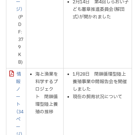
ー
2月14日 第4回しらおい子
ジ）
ども憲章推進委員会（解団
(P
式）が開かれました
D
F:
37
9
K
B)
情
海と漁業を
1月28日 閉鎖循環型陸上
報
科学するプ
養殖事業中間報告会を開催
ノ
ロジェク
しました
ー
ト 閉鎖循
現在の飼育状況について
ト
環型陸上養
（34
殖の推移
ペ
ー
ジ）