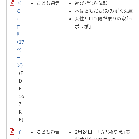
く
こども通信
遊び・学び・体験
ら
本はともだち！みみずく文庫
し
女性サロン陽だまりの家「ラ
百
ポラポ」
科
（27
ペ
ー
ジ）
(P
D
F:
16
7
K
B)
子
こども通信
2月24日 「防火ぬりえ」表