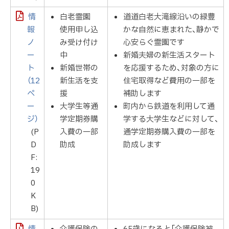
情
白老霊園
道道白老大滝線沿いの緑豊
報
使用申し込
かな自然に恵まれた、静かで
ノ
み受け付け
心安らぐ霊園です
ー
中
新婚夫婦の新生活スタート
ト
新婚世帯の
を応援するため、対象の方に
（12
新生活を支
住宅取得など費用の一部を
ペ
援
補助します
ー
大学生等通
町内から鉄道を利用して通
ジ）
学定期券購
学する大学生などに対して、
(P
入費の一部
通学定期券購入費の一部を
D
助成
助成します
F:
19
0
K
B)