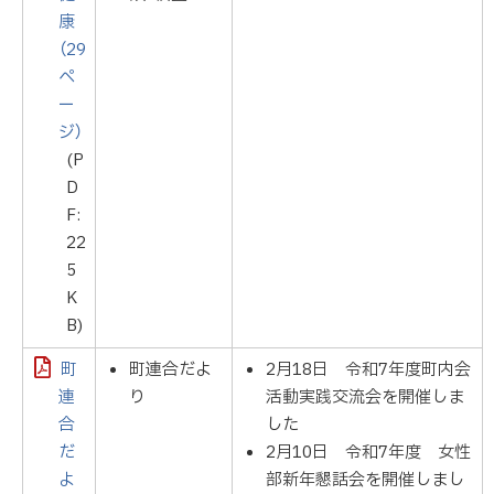
康
（29
ペ
ー
ジ）
(P
D
F:
22
5
K
B)
町
町連合だよ
2月18日 令和7年度町内会
連
り
活動実践交流会を開催しま
合
した
だ
2月10日 令和7年度 女性
よ
部新年懇話会を開催しまし