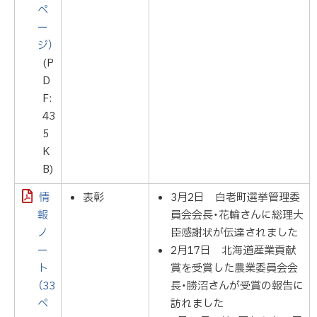
ペ
ー
ジ）
(P
D
F:
43
5
K
B)
情
表彰
3月2日 白老町選挙管理委
報
員会会長・花輪さんに総理大
ノ
臣感謝状が伝達されました
ー
2月17日 北海道産業貢献
ト
賞を受賞した農業委員会会
（33
長・勝沼さんが受賞の報告に
ペ
訪れました