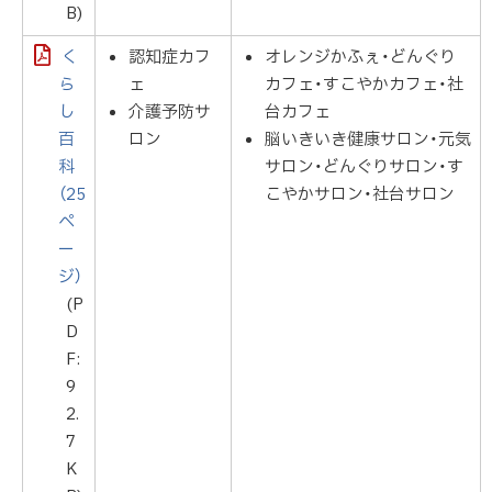
B)
く
認知症カフ
オレンジかふぇ・どんぐり
ら
ェ
カフェ・すこやかカフェ・社
し
介護予防サ
台カフェ
百
ロン
脳いきいき健康サロン・元気
科
サロン・どんぐりサロン・す
（25
こやかサロン・社台サロン
ペ
ー
ジ）
(P
D
F:
9
2.
7
K