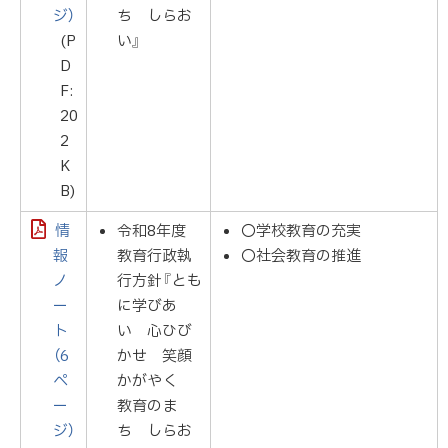
ジ）
ち しらお
(P
い』
D
F:
20
2
K
B)
情
令和8年度
〇学校教育の充実
報
教育行政執
〇社会教育の推進
ノ
行方針『とも
ー
に学びあ
ト
い 心ひび
（6
かせ 笑顔
ペ
かがやく
ー
教育のま
ジ）
ち しらお