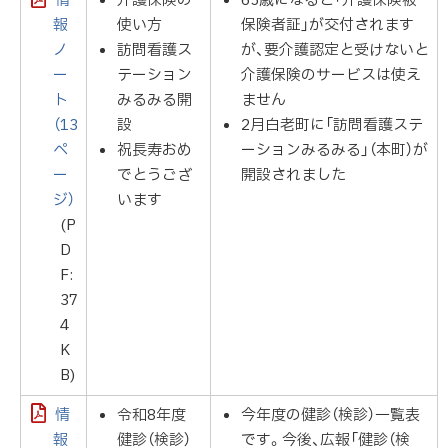
情
介護保険の
65歳になると「介護保険被
報
使い方
保険者証」が交付されます
ノ
訪問看護ス
が、要介護認定と受けないと
ー
テーション
介護保険のサービスは使え
ト
みるみる開
ません
（13
設
2月白老町に「訪問看護ステ
ペ
祝長寿おめ
ーションみるみる」（本町）が
ー
でとうござ
開設されました
ジ）
います
(P
D
F:
37
4
K
B)
情
令和8年度
今年度の健診（検診）一覧表
報
健診（検診）
です。今後、広報「健診（検