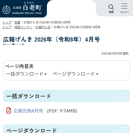
検索
メニュー
北海道 白老町
›
›
トップ
記事
広報げんき 2026年（令和8年）4月号
Hokkaido Shiraoi
›
›
›
トップ
特設コーナー
広報げんき
広報げんき 2026年（令和8年）4月号
Town
広報げんき 2026年（令和8年）4月号
2026年3月30日
更新
ページ内目次
一括ダウンロード
ページダウンロード
一括ダウンロード
広報元気4月号
(PDF: 9.74MB)
ページダウンロード