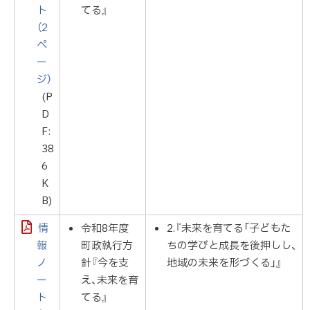
ト
てる』
（2
ペ
ー
ジ）
(P
D
F:
38
6
K
B)
情
令和8年度
2.『未来を育てる「子どもた
報
町政執行方
ちの学びと成長を後押しし、
ノ
針『今を支
地域の未来を形づくる」』
ー
え、未来を育
ト
てる』