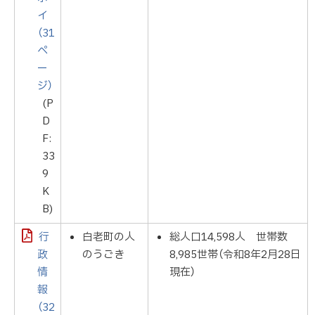
イ
（31
ペ
ー
ジ）
(P
D
F:
33
9
K
B)
行
白老町の人
総人口14,598人 世帯数
政
のうごき
8,985世帯（令和8年2月28日
情
現在）
報
（32