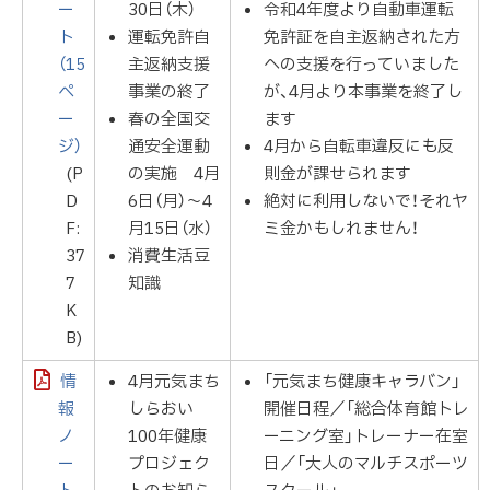
ー
30日（木）
令和4年度より自動車運転
ト
運転免許自
免許証を自主返納された方
（15
主返納支援
への支援を行っていました
ペ
事業の終了
が、4月より本事業を終了し
ー
春の全国交
ます
ジ）
通安全運動
4月から自転車違反にも反
(P
の実施 4月
則金が課せられます
D
6日（月）～4
絶対に利用しないで！それヤ
F:
月15日（水）
ミ金かもしれません！
37
消費生活豆
7
知識
K
B)
情
4月元気まち
「元気まち健康キャラバン」
報
しらおい
開催日程／「総合体育館トレ
ノ
100年健康
ーニング室」トレーナー在室
ー
プロジェク
日／「大人のマルチスポーツ