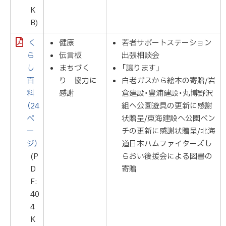
K
B)
く
健康
若者サポートステーション
ら
伝言板
出張相談会
し
まちづく
「譲ります」
百
り 協力に
白老ガスから絵本の寄贈/岩
科
感謝
倉建設・豊浦建設・丸博野沢
（24
組へ公園遊具の更新に感謝
ペ
状贈呈/東海建設へ公園ベン
ー
チの更新に感謝状贈呈/北海
ジ）
道日本ハムファイターズし
(P
らおい後援会による図書の
D
寄贈
F:
40
4
K