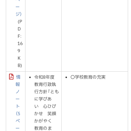
ー
ジ）
(P
D
F:
16
9
K
B)
情
令和8年度
〇学校教育の充実
報
教育行政執
ノ
行方針『とも
ー
に学びあ
ト
い 心ひび
（5
かせ 笑顔
ペ
かがやく
ー
教育のま