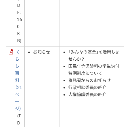
D
F:
16
0
K
B)
く
お知らせ
「みんなの基金」を活用しま
ら
せんか？
し
国民年金保険料の学生納付
百
特例制度について
科
税務署からのお知らせ
（21
行政相談委員の紹介
ペ
人権擁護委員の紹介
ー
ジ）
(P
D