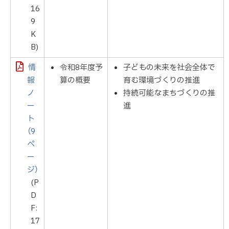
16
9
K
B)
情
令和8年度予
子どもの未来を社会全体で
報
算の概要
育む環境づくりの推進
ノ
持続可能なまちづくりの推
ー
進
ト
（9
ペ
ー
ジ）
(P
D
F:
17