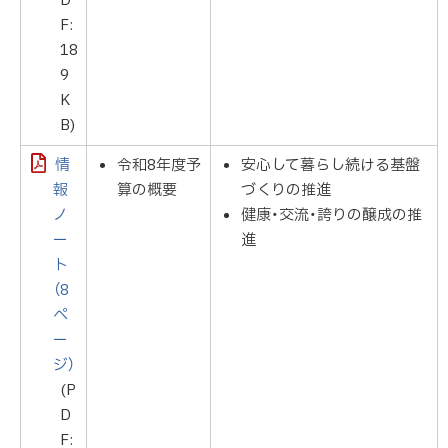
D
F:
18
9
K
B)
情
令和8年度予
安心して暮らし続ける基盤
報
算の概要
づくりの推進
ノ
健康・交流・誇りの醸成の推
ー
進
ト
（8
ペ
ー
ジ）
(P
D
F: