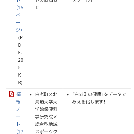
ト
トのお知ら
スクール」
（16
せ
ペ
ー
ジ）
(P
D
F:
28
5
K
B)
情
白老町×北
「白老町の健康」をデータで
報
海道大学大
みえる化します！
ノ
学院保健科
ー
学研究院×
ト
総合型地域
（17
スポーツク