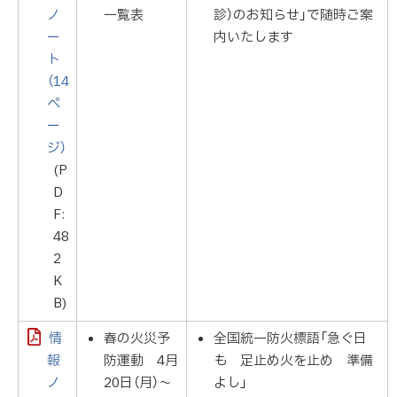
ノ
一覧表
診）のお知らせ」で随時ご案
ー
内いたします
ト
（14
ペ
ー
ジ）
(P
D
F:
48
2
K
B)
情
春の火災予
全国統一防火標語「急ぐ日
報
防運動 4月
も 足止め火を止め 準備
ノ
20日（月）～
よし」