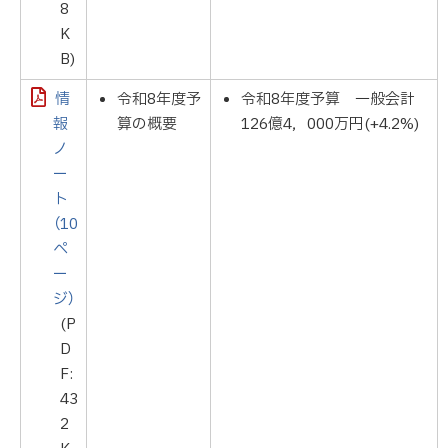
8
K
B)
情
令和8年度予
令和8年度予算 一般会計
報
算の概要
126億4，000万円(+4.2%)
ノ
ー
ト
（10
ペ
ー
ジ）
(P
D
F:
43
2