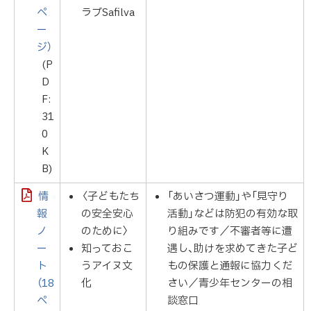
ペ
ラブSafilva
ー
ジ）
(P
D
F:
31
0
K
B)
情
〈子どもたち
「あいさつ運動」や「見守り
報
の安全安心
活動」などは防犯の有効な取
ノ
のために〉
り組みです／不審者等に遭
ー
知っておこ
遇し、助けを求めてきた子ど
ト
うアイヌ文
もの保護と通報に協力くだ
（18
化
さい／青少年センターの相
ペ
談窓口