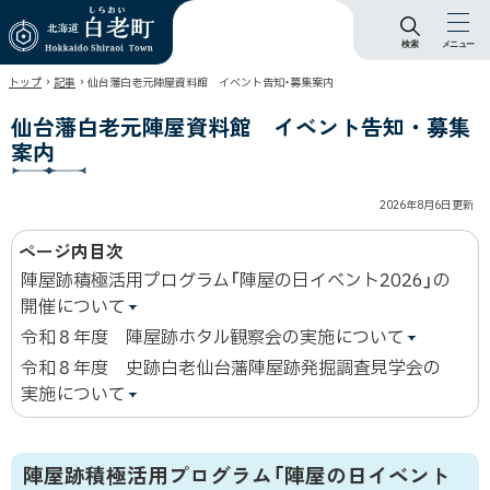
検索
メニュー
北海道 白老町
›
›
トップ
記事
仙台藩白老元陣屋資料館 イベント告知・募集案内
Hokkaido Shiraoi
Town
仙台藩白老元陣屋資料館 イベント告知・募集
案内
2026年8月6日
更新
ページ内目次
陣屋跡積極活用プログラム「陣屋の日イベント2026」の
開催について
令和８年度 陣屋跡ホタル観察会の実施について
令和８年度 史跡白老仙台藩陣屋跡発掘調査見学会の
実施について
陣屋跡積極活用プログラム「陣屋の日イベント