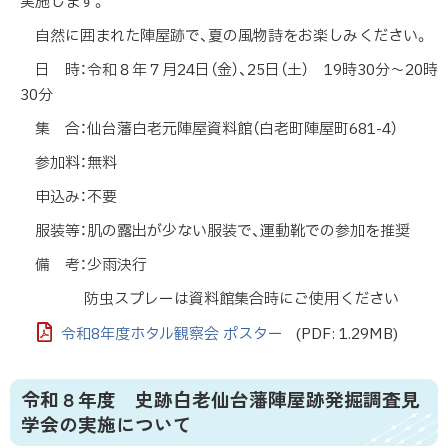
実施します。
自然に囲まれた陣屋跡で、夏の風物詩をお楽しみください。
日 時：令和８年７月24日（金）、25日（土） 19時30分～20時
30分
集 合：仙台藩白老元陣屋資料館（白老町陣屋町681-4）
参加料：無料
申込み：不要
服装等：肌の露出が少ない服装で、運動靴での参加を推奨
備 考：少雨決行
防虫スプレーは資料館集合時にご使用ください
令和8年度ホタル観察会 ポスター
(PDF: 1.29MB)
令和８年度 史跡白老仙台藩陣屋跡発掘調査見
学会の実施について