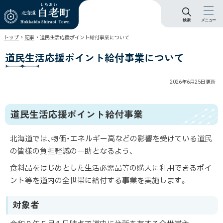
検索
メニュー
北海道 白老町
›
›
トップ
記事
道民生活応援ポイント給付事業について
Hokkaido Shiraoi
Town
道民生活応援ポイント給付事業について
2026年6月25日
更新
道民生活応援ポイント給付事業
北海道では、物価・エネルギー高などの影響を受けている道民
の皆様の負担軽減の一助となるよう、
食料品をはじめとした生活必需品等の購入に利用できるポイ
ント等を道内の全世帯に給付する事業を実施します。
対象者