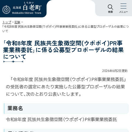
検索
メニュー
北海道 白老町
›
›
トップ
記事
Hokkaido Shiraoi
｢令和8年度 民族共生象徴空間(ウポポイ)PR事業業務委託｣に係る公募型プロポーザルの結果につ
Town
いて
｢令和8年度 民族共生象徴空間(ウポポイ)PR事
業業務委託｣に係る公募型プロポーザルの結果
について
2026年6月2日
更新
「令和8年度 民族共生象徴空間（ウポポイ）PR事業業務委託」
の受託者の選定にあたり実施した公募型プロポーザルの結果
について、次のとおり公表いたします。
業務名
令和8年度 民族共生象徴空間（ウポポイ）PR事業業務委託