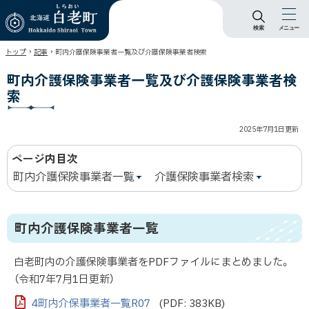
検索
メニュー
北海道 白老町
›
›
トップ
記事
町内介護保険事業者一覧及び介護保険事業者検索
Hokkaido Shiraoi
Town
町内介護保険事業者一覧及び介護保険事業者検
索
2025年7月1日
更新
ページ内目次
町内介護保険事業者一覧
介護保険事業者検索
町内介護保険事業者一覧
白老町内の介護保険事業者をPDFファイルにまとめました。
（令和7年7月1日更新）
4町内介保事業者一覧R07
(PDF: 383KB)