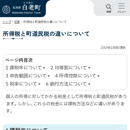
検索
メニュー
北海道 白老町
›
›
トップ
記事
所得税と町道民税の違いについて
Hokkaido Shiraoi
Town
所得税と町道民税の違いについて
2019年1月8日
更新
ページ内目次
1 課税年について
2 均等割について
3 申告範囲について
4 所得控除について
5 税率について
6 納付方法について
個人の所得に対してかかる税金として所得税と町道民税があり
ます。しかし、これらの税金には課税方法などに違いがありま
す。
1 課税年について