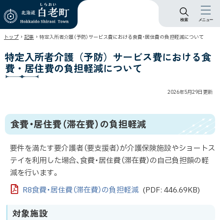
検索
メニュー
北海道 白老町
›
›
トップ
記事
特定入所者介護（予防）サービス費における食費・居住費の負担軽減について
Hokkaido Shiraoi
Town
特定入所者介護（予防）サービス費における食
費・居住費の負担軽減について
2026年5月29日
更新
食費・居住費（滞在費）の負担軽減
要件を満たす要介護者（要支援者）が介護保険施設やショートス
テイを利用した場合、食費・居住費（滞在費）の自己負担額の軽
減を行います。
R8食費・居住費（滞在費）の負担軽減
(PDF: 446.69KB)
対象施設