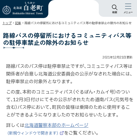
検索
メニュー
北海道 白老町
›
›
トップ
記事
路線バスの停留所におけるコミュニティバス等の駐停車禁止の除外のお知らせ
Hokkaido Shiraoi
Town
路線バスの停留所におけるコミュニティバス等
の駐停車禁止の除外のお知らせ
2021年12月21日
更新
路線バスのバス停は駐停車禁止ですが、コミュニティバス等は
関係者が合意し北海道公安委員会の公示がなされた場合には、
駐停車禁止の対象外となります。
この度、本町のコミュニティバス（ぐるぽん・カムイ号）のつい
て、12月3日付けにてその公示がされたため道南バス(元気号を
含む）バス停において、町民の皆様は乗降のために使用するこ
とができるようになりましたのでお知らせいたします。
詳しくは
北海道警察本部のホームページ
をご覧ください。
（新規ウィンドウで開きます）