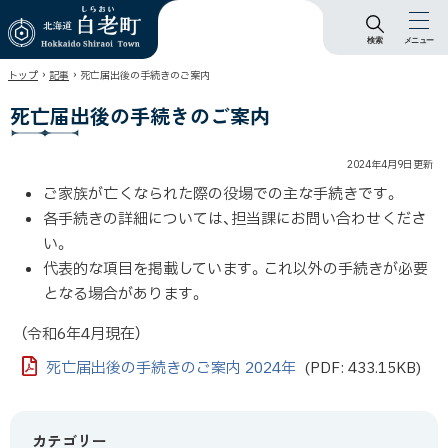
検索
メニュー
北海道 白老町
›
›
トップ
記事
死亡届出後の手続きのご案内
Hokkaido Shiraoi
Town
死亡届出後の手続きのご案内
2024年4月9日
更新
ご家族が亡くなられた際の役場での主な手続きです。
各手続きの詳細については、担当課にお問い合わせくださ
い。
代表的な項目を掲載しています。これ以外の手続きが必要
となる場合があります。
（令和6年4月現在）
死亡届出後の手続きのご案内 2024年
(PDF: 433.15KB)
カテゴリー