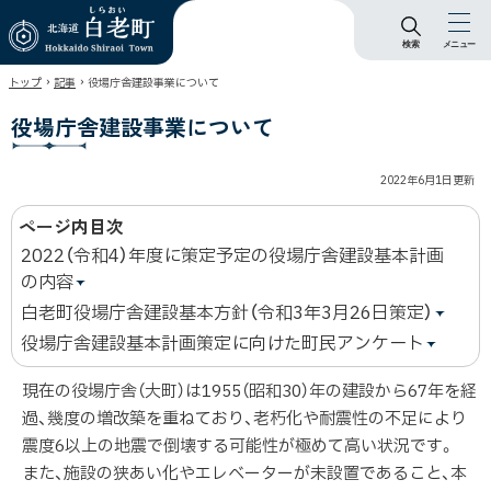
検索
メニュー
北海道 白老町
›
›
トップ
記事
役場庁舎建設事業について
Hokkaido Shiraoi
Town
役場庁舎建設事業について
2022年6月1日
更新
ページ内目次
2022（令和4）年度に策定予定の役場庁舎建設基本計画
の内容
白老町役場庁舎建設基本方針（令和3年3月26日策定）
役場庁舎建設基本計画策定に向けた町民アンケート
現在の役場庁舎（大町）は1955（昭和30）年の建設から67年を経
過、幾度の増改築を重ねており、老朽化や耐震性の不足により
震度6以上の地震で倒壊する可能性が極めて高い状況です。
また、施設の狭あい化やエレベーターが未設置であること、本