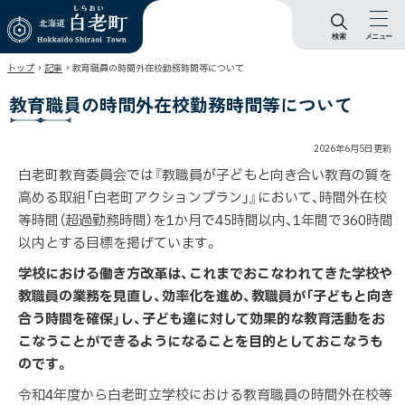
検索
メニュー
北海道 白老町
›
›
トップ
記事
教育職員の時間外在校勤務時間等について
Hokkaido Shiraoi
Town
教育職員の時間外在校勤務時間等について
2026年6月5日
更新
白老町教育委員会では『教職員が子どもと向き合い教育の質を
高める取組「白老町アクションプラン」』において、時間外在校
等時間（超過勤務時間）を1か月で45時間以内、1年間で360時間
以内とする目標を掲げています。
学校における働き方改革は、これまでおこなわれてきた学校や
教職員の業務を見直し、効率化を進め、教職員が「子どもと向き
合う時間を確保」し、子ども達に対して効果的な教育活動をお
こなうことができるようになることを目的としておこなうも
のです。
令和4年度から白老町立学校における教育職員の時間外在校等