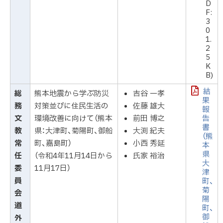
D
F:
3
0
1.
2
5
K
B)
結
総
熊本地震から学ぶ防災
吉谷 一孝
果
務
対策並びに住民生活の
佐藤 雄大
報
文
環境改善に向けて（熊本
前田 博之
告
書
教
県：大津町、菊陽町、御船
大渕 紀夫
（熊
常
町、嘉島町）
小西 秀延
本
県
任
（令和4年11月14日から
氏家 裕治
大
委
11月17日）
津
員
町、
菊
会
陽
道
町、
御
外