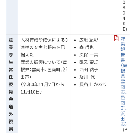
0
8.
0
4
K
B)
結
産
人材育成や確保による3
広地 紀彰
果
業
連携の充実と将来を見
森 哲也
報
厚
据えた
久保 一美
告
書
生
産業の振興について（島
貮又 聖規
（島
常
根県：雲南市、邑南町、浜
西田 祐子
根
県
任
田市）
及川 保
雲
委
（令和4年11月7日から
長谷川 かおり
南
員
11月10日）
市、
邑
会
南
道
町、
浜
外
田
視
市）
察
(P