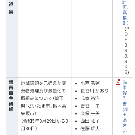
船
視
町、
察
嘉
島
町）
(P
D
F:
3
3
8.
8
K
B)
議
結
地域課題を見据えた廃
小西 秀延
員
果
棄物処理及び減量化の
長谷川 かおり
自
報
主
取組みについて（埼玉
氏家 裕治
告
研
書
県：さいたま市、栃木県：
吉谷 一孝
修
(埼
矢板市）
久保 一美
玉
県
（令和5年3月29日から3
西田 祐子
さ
月30日）
佐藤 雄大
い