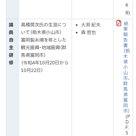
K
B)
結
議
高橋房次氏の生涯につ
大渕 紀夫
果
員
いて（栃木県小山市）
森 哲也
報
自
富岡製糸場を核とした
告
書
主
観光振興・地域振興（群
（栃
研
馬県富岡市）
木
県
修
（令和4年10月20日から
小
10月22日）
山
市、
群
馬
県
富
岡
市）
(P
D
F:
5