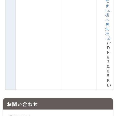
た
ま
市、
栃
木
県
矢
板
市）
(P
D
F:
8
3
0.
0
5
K
B)
お問い合わせ