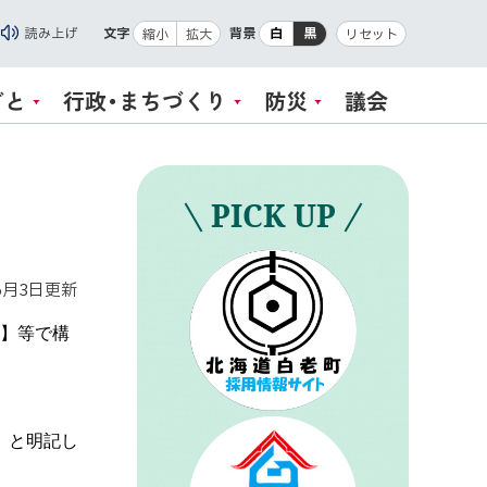
読み上げ
文字
背景
白
黒
縮小
拡大
リセット
ごと
行政・まちづくり
防災
議会
PICK UP
6月3日
更新
画】等で構
」と明記し