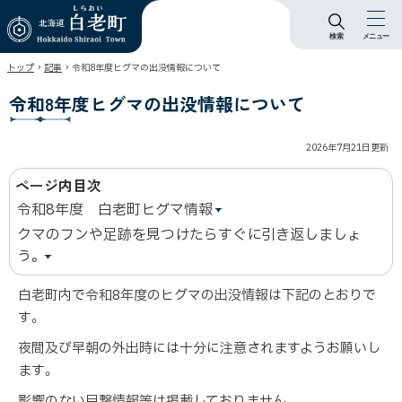
検索
メニュー
北海道 白老町
›
›
トップ
記事
令和8年度ヒグマの出没情報について
Hokkaido Shiraoi
Town
令和8年度ヒグマの出没情報について
2026年7月21日
更新
ページ内目次
令和8年度 白老町ヒグマ情報
クマのフンや足跡を見つけたらすぐに引き返しましょ
う。
白老町内で令和8年度のヒグマの出没情報は下記のとおりで
す。
夜間及び早朝の外出時には十分に注意されますようお願いし
ます。
影響のない目撃情報等は掲載しておりません。