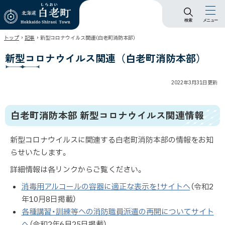
検索
メニュー
北海道 白老町
›
›
トップ
記事
新型コロナウイルス関連（白老町消防本部）
Hokkaido Shiraoi
Town
新型コロナウイルス関連（白老町消防本部）
2022年3月31日
更新
白老町消防本部 新型コロナウイルス関連情報
新型コロナウイルスに関連する白老町消防本部の情報をお知
らせいたします。
詳細情報は各リンクからご覧ください。
消毒用アルコールの容器に適正な表示を！サイトへ
（令和2
年10月8日掲載）
各種講習・訓練等への消防職員派遣の再開についてサイト
へ
（令和2年6月25日掲載）