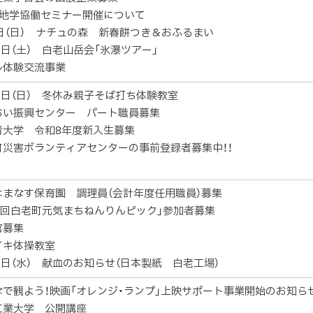
回地学協働セミナー開催について
4日（日） ナチュの森 新春餅つき＆おふるまい
1日（土） 白老山岳会「氷瀑ツアー」
ル体験交流事業
1日（日） 冬休み親子そば打ち体験教室
おい振興センター パート職員募集
者大学 令和8年度新入生募集
町災害ボランティアセンターの事前登録者募集中！！
はまなす保育園 調理員（会計年度任用職員）募集
27回白老町元気まちねんりんピック」参加者募集
官募集
イキ体操教室
1日（水） 献血のお知らせ（日本製紙 白老工場）
なで観よう！映画「オレンジ・ランプ」上映サポート事業開始のお知ら
工業大学 公開講座