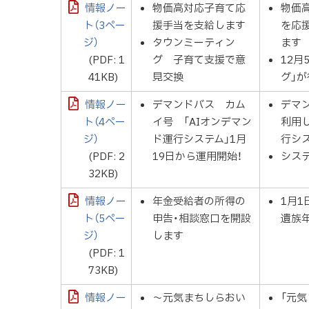
情報ノー
物価高対応子育て応
物価
ト（3ペー
援手当を支給します
を応
ジ）
タウンミーティン
ます
(PDF: 1
グ 子育て支援で意
12
41KB)
見交換
グ」
情報ノー
デマンドバス カム
デマ
ト（4ペー
イ号 「AIオンデマン
利用し
ジ）
ド運行システム」1月
行シ
(PDF: 2
19日から運用開始！
システ
32KB)
情報ノー
年金受給者の所得の
1月
ト（5ペー
申告・相談窓口を開設
遺族
ジ）
します
(PDF: 1
73KB)
情報ノー
～元気まちしらおい
「元