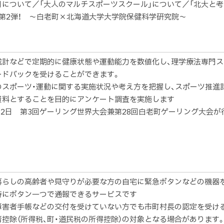
日について／「大人のマルチスポーツスクール」について／「北大と
」第2弾！ ～白老町×北海道大学大学院保健科学研究院～
成計などで定期的に健康状態や運動能力を数値化し、理学療法専門ス
ードバックを受けることができます。
のスポーツ・運動に関する実施状況や考え方を把握し、スポーツ推進
資料とすることを目的にアンケート調査を実施します
月22日 第3回ゲーリング世界大会兼第28回白老町ゲーリング大会が
暮らしの高齢者や見守りが必要な方の自宅に緊急ボタンなどの機器を
時にボタン一つで通報できるサービスです
障害者手帳などの交付を受けていない方でも市町村長の認定を受ける
者控除（所得税、町・道民税の所得控除）の対象となる場合があります