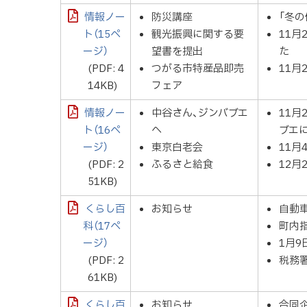
情報ノー
防災講座
「冬
ト（15ペ
観光振興に関する要
11
ージ）
望書を提出
た
(PDF: 4
つがる市特産品即売
11
14KB)
フェア
情報ノー
中谷さん、ジンバブエ
11月
ト（16ペ
へ
ブエ
ージ）
東京白老会
11
(PDF: 2
ふるさと給食
12
51KB)
くらし百
お知らせ
自動車
科（17ペ
町内
ージ）
1月9
(PDF: 2
税務
61KB)
くらし百
お知らせ
合同