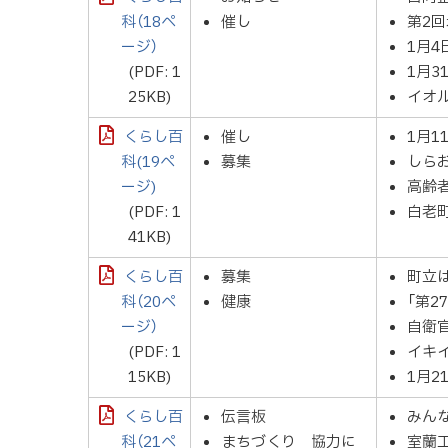
科（18ペ
催し
第2
ージ）
1月
(PDF: 1
1月3
25KB)
イオ
くらし百
催し
1月1
科(19ペ
募集
しら
ージ)
高齢
(PDF: 1
白老
41KB)
くらし百
募集
町立
科（20ペ
健康
「第
ージ）
自衛
(PDF: 1
イキ
15KB)
1月2
くらし百
伝言板
みん
科（21ペ
まちづくり 協力に
室蘭