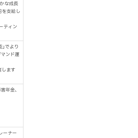
かな成長
円を支給し
ーティン
能」でより
デマンド運
催します
障害年金、
レーナー