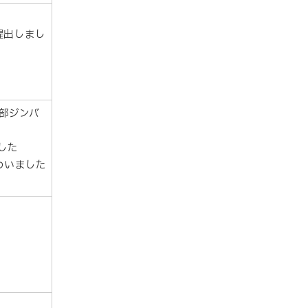
提出しまし
南部ジンバ
した
わいました