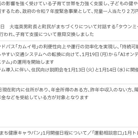
高の影響を強く受けている子育て世帯を力強く支援し、子どもの健や
援するため、政府の令和７年度緊急事業として、児童一人当たり２万
月5日 大塩英男町長と町民がまちづくりについて対話する「タウンミ
が行われ、子育て支援について意見交換しました
ンドバス「カムイ号」の利便性向上や運行の効率化を実現し、「持続可
やすい交通システムへの転換に向けて、1月19日（月）から「AIオン
ステム」の運用を開始します
ム導入に伴い、住民向け説明会を1月13日（火）と1月14日（水）に開
1日現在町内に住所があり、年金所得のある方、昨年中収入のない方、
年金などを受給している方が対象となります
気まち健康キャラバン」1月開催日程について／「運動相談窓口」1月ト