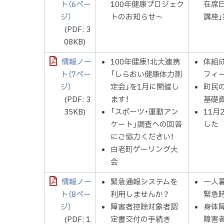
ト（6ペー
100年健康プロジェク
在席
ジ）
トのお知らせ～
講座
(PDF: 3
08KB)
情報ノー
100年健康！北大連携
体組
ト（7ペー
「しらおい健康体力測
フィ
ジ）
定会」を1月に開催し
町民
(PDF: 3
ます！
基礎
35KB)
「スポーツ・運動アン
11
ケート」調査への回答
した
にご協力ください！
白老町ゲーリング大
会
情報ノー
緊急通報システムを
一人
ト（8ペー
利用しませんか？
緊急
ジ）
障害者控除対象者認
身体
(PDF: 1
定書交付の手続き
障害