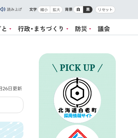
読み上げ
文字
背景
白
黒
縮小
拡大
リセット
ごと
行政・まちづくり
防災
議会
PICK UP
月26日
更新