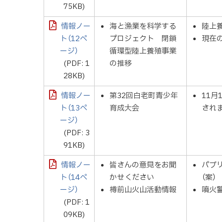
75KB)
情報ノー
海と漁業を科学する
陸上
ト（12ペ
プロジェクト 閉鎖
現在
ージ）
循環型陸上養殖事業
(PDF: 1
の推移
28KB)
情報ノー
第32回白老町青少年
11
ト（13ペ
育成大会
され
ージ）
(PDF: 3
91KB)
情報ノー
皆さんの意見をお聞
パブ
ト（14ペ
かせください
（案）
ージ）
樽前山火山活動情報
噴火
(PDF: 1
09KB)