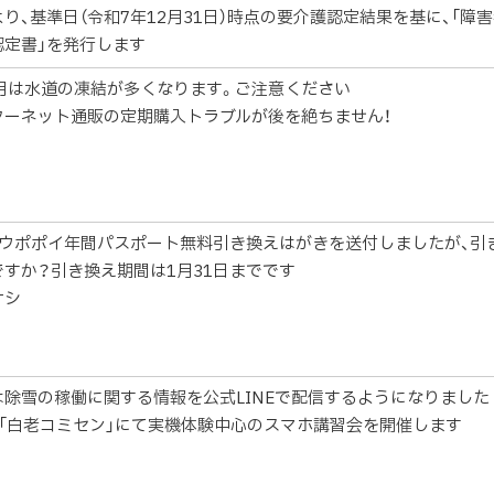
り、基準日（令和7年12月31日）時点の要介護認定結果を基に、「障
認定書」を発行します
2月は水道の凍結が多くなります。ご注意ください
ターネット通販の定期購入トラブルが後を絶ちません！
にウポポイ年間パスポート無料引き換えはがきを送付しましたが、引
ですか？引き換え期間は1月31日までです
ケシ
は除雪の稼働に関する情報を公式LINEで配信するようになりました
に「白老コミセン」にて実機体験中心のスマホ講習会を開催します