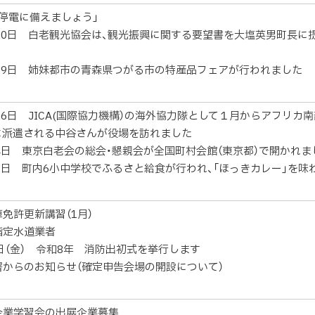
の停電に備えましょう」
月20日 白老観光協会は、観光振興に関する要望書を大塩英男町長に
月29日 姉妹都市の青森県つがる市の特産品フェアが行われました
26日 JICA(国際協力機構）の海外協力隊として１月からアフリカ
に派遣される中谷さんが役場を訪れました
月4日 東京白老会の総会・懇親会が全国町村会館（東京都）で開かれま
月2日 町内6小中学校でふるさと給食が行われ、「ほっきカレー」を味
免許更新講習（1月）
指定水道業者
日（金） 令和8年 消防出初式を挙行します
署からのお知らせ（確定申告会場の開設について）
企業学習会の出展企業募集