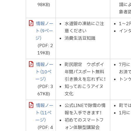
98KB)
請によ
象者
情報ノー
水道管の凍結にご注
1～
ト（9ペー
意ください
イン
ジ）
消費生活豆知識
(PDF: 2
19KB)
情報ノー
町民限定 ウポポイ
7月
ト（10ペ
年間パスポート無料
お済
ージ）
引き換えを忘れずに！
トン
(PDF: 3
知っておこうアイヌ
67KB)
文化
情報ノー
公式LINEで除雪の情
町で
ト（11ペ
報を入手できます！
1月
ージ）
初めてのスマートフ
(PDF: 4
ォン体験型講習会