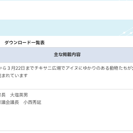
ダウンロード一覧表
主な掲載内容
月から３月22日までチキサニ広場でアイヌにゆかりのある動物たちが
包まれています
町長 大塩英男
町議会議長 小西秀延