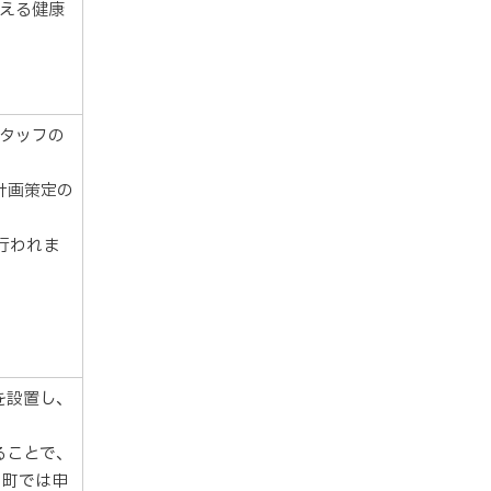
考える健康
タッフの
計画策定の
行われま
設置し、
ことで、
。町では申