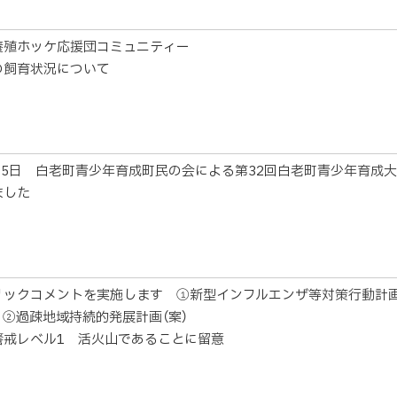
養殖ホッケ応援団コミュニティー
の飼育状況について
月15日 白老町青少年育成町民の会による第32回白老町青少年育成
ました
リックコメントを実施します ①新型インフルエンザ等対策行動計画
 ②過疎地域持続的発展計画（案）
警戒レベル1 活火山であることに留意