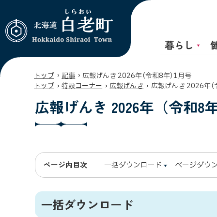
暮らし
北海道 白老町
Hokkaido
Shiraoi Town
›
›
トップ
記事
広報げんき 2026年（令和8年）1月号
›
›
›
トップ
特設コーナー
広報げんき
広報げんき 2026年（
広報げんき 2026年（令和8
ページ内目次
一括ダウンロード
ページダウ
一括ダウンロード