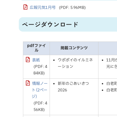
広報元気1月号
(PDF: 5.96MB)
ページダウンロード
pdfファイ
掲載コンテンツ
ル
表紙
ウポポイのイルミネ
11
(PDF: 4
ーション
光に
84KB)
情報ノー
新年のごあいさつ
白老
ト（2ペー
2026
白老
ジ）
(PDF: 4
56KB)