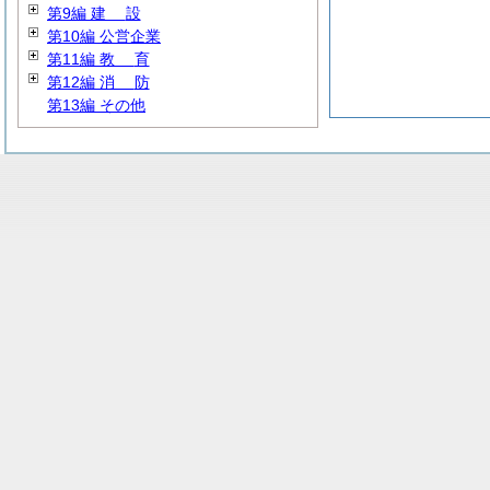
第9編
建
設
第10編 公営企業
第11編
教
育
第12編
消
防
第13編 その他