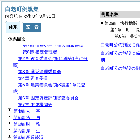
第1節 事務分掌
白老町例規集
第2節 代理・代決等
例規名称
内容現在 令和8年3月31日
第3節 文書・公印
■ 第3編 執行機関
第4節
住
民
体系
五十音
第1章
町
第5節 災害対策
第8節 指定
第6節 交通安全対策
体系目次
白老町公の施設に係
第7節 情報公開・個人情報保護
第8節 指定管理者
白老町公の施設に係
第2章 教育委員会(第11編第1章に登
則
載)
白老町公の施設の指
第3章 選挙管理委員会
第4章 監査委員
第5章 農業委員会(第8編第1章に登
載)
第6章 固定資産評価審査委員会
第7章 附属機関等
第4編
人
事
第5編
給
与
第6編
財
務
第7編
厚
生
第8編 産業経済