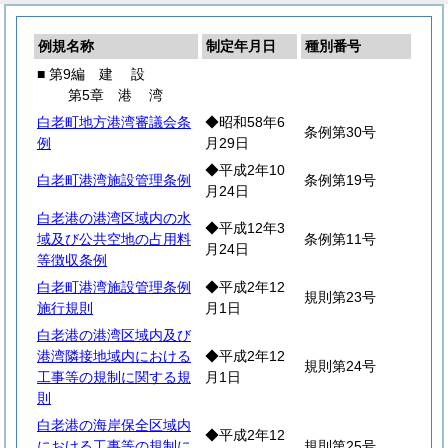
例規名称
制定年月日
種別番号
■ 第9編
建
設
第5章
港
湾
白老町地方港湾審議会条
◆昭和58年6
条例第30号
例
月29日
◆平成2年10
白老町港湾施設管理条例
条例第19号
月24日
白老港の港湾区域内の水
◆平成12年3
域及び公共空地の占用料
条例第11号
月24日
等徴収条例
白老町港湾施設管理条例
◆平成2年12
規則第23号
施行規則
月1日
白老港の港湾区域内及び
港湾隣接地域内における
◆平成2年12
規則第24号
工事等の規制に関する規
月1日
則
白老港の海岸保全区域内
◆平成2年12
における工事等の規制に
規則第25号