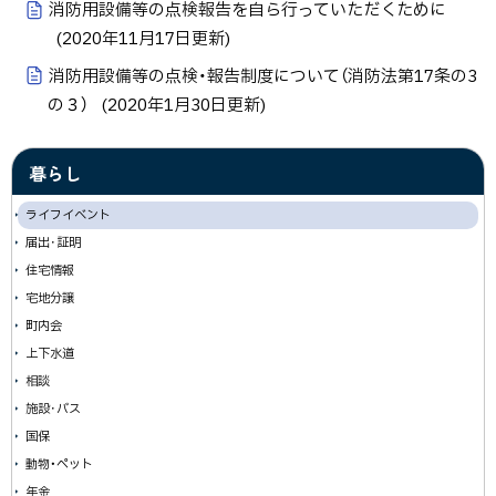
消防用設備等の点検報告を自ら行っていただくために
(
2020年11月17日
更新)
消防用設備等の点検・報告制度について（消防法第17条の3
の３）
(
2020年1月30日
更新)
暮らし
ライフイベント
届出･証明
住宅情報
宅地分譲
町内会
上下水道
相談
施設･バス
国保
動物・ペット
年金