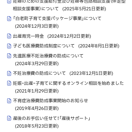
妊婦のための支援給付金及び妊婦等包括相談支援（伴走型
相談支援事業）について
(
2025年5月21日
更新)
「白老町子育て支援パッケージ事業」について
(
2024年12月3日
更新)
出産育児一時金
(
2024年12月2日
更新)
子ども医療費助成制度について
(
2024年8月1日
更新)
先進医療不妊治療費の助成について
(
2024年3月29日
更新)
不妊治療費の助成について
(
2023年12月1日
更新)
妊娠・出産・子育てに関するオンライン相談を始めました
(
2021年1月29日
更新)
不育症治療費助成事業開始のお知らせ
(
2019年4月26日
更新)
産後のお手伝い任せて！「産後サポート」
(
2018年5月23日
更新)