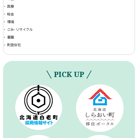
医療
税金
環境
ごみ･リサイクル
墓園
町営住宅
PICK UP