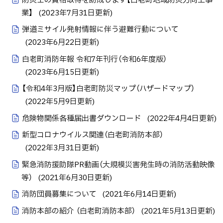
防災士の資格取得を助成します【白老町地域防災力向上事
業】
(
2023年7月31日
更新)
弾道ミサイル発射情報に伴う避難行動について
(
2023年6月22日
更新)
白老町消防年報 令和7年刊行（令和6年度版）
(
2023年6月15日
更新)
【令和4年3月版】白老町防災マップ（ハザードマップ）
(
2022年5月9日
更新)
危険物関係各種届出書ダウンロード
(
2022年4月4日
更新)
新型コロナウイルス関連（白老町消防本部）
(
2022年3月31日
更新)
緊急消防援助隊PR動画（大規模災害発生時の消防活動映像
等）
(
2021年6月30日
更新)
消防団員募集について
(
2021年6月14日
更新)
消防本部の紹介 （白老町消防本部）
(
2021年5月13日
更新)