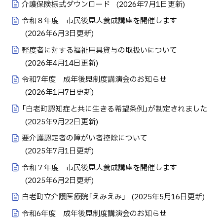
介護保険様式ダウンロード
(
2026年7月1日
更新)
令和８年度 市民後見人養成講座を開催します
(
2026年6月3日
更新)
軽度者に対する福祉用具貸与の取扱いについて
(
2026年4月14日
更新)
令和7年度 成年後見制度講演会のお知らせ
(
2026年1月7日
更新)
「白老町認知症と共に生きる希望条例」が制定されました
(
2025年9月22日
更新)
要介護認定者の障がい者控除について
(
2025年7月1日
更新)
令和７年度 市民後見人養成講座を開催します
(
2025年6月2日
更新)
白老町立介護医療院「えみえみ」
(
2025年5月16日
更新)
令和6年度 成年後見制度講演会のお知らせ