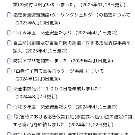
業）の受付は終了いたしました。
(
2025年9月18日
更新)
指定暑熱避難施設（クーリングシェルター）の指定について
(
2025年6月13日
更新)
令和６年度 交通安全だより
(
2025年4月1日
更新)
自主防災組織及び自衛消防の組織に対する活動支援事業を
拡大
(
2025年4月1日
更新)
防災アプリを開始しました
(
2025年4月1日
更新)
「白老町子育て支援パッケージ事業」について
(
2024年12月3日
更新)
交通事故死ゼロ１０００日を達成しました！
(
2024年8月7日
更新)
令和５年度 交通安全だより
(
2024年4月1日
更新)
「災害時における応急仮設住宅(移動式木造住宅)の建設に関
する協定」を締結しました
(
2024年1月22日
更新)