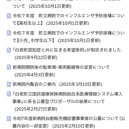
ついて
(
2025年10月1日
更新)
令和７年度 町立病院でのインフルエンザ予防接種につい
て【高校生以上】
(
2025年10月1日
更新)
令和７年度 町立病院でのインフルエンザ予防接種につい
て【小児_中学生以下】
(
2025年10月1日
更新)
「白老町認知症と共に生きる希望条例」が制定されました
(
2025年9月22日
更新)
新病院開院後の駐車場・車両動線等の変更について
(
2025年4月3日
更新)
新病院内覧会のご案内
(
2025年3月10日
更新)
「白老町立国民健康保険病院統合系医療情報システム導入
事業」に係る公募型プロポ―ザルの結果について
(
2025年2月27日
更新)
令和7年度新病院自動販売機設置事業者の公募について（公
募内容の一部変更）
(
2025年2月10日
更新)