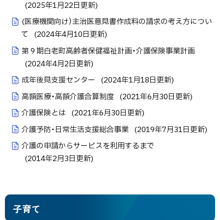
(
2025年1月22日
更新)
(医療機関向け）主治医意見書作成料の請求の考え方につい
て
(
2024年4月10日
更新)
第９期白老町高齢者保健福祉計画・介護保険事業計画
(
2024年4月2日
更新)
成年後見支援センター
(
2024年1月18日
更新)
高額医療・高額介護合算制度
(
2021年6月30日
更新)
介護保険とは
(
2021年6月30日
更新)
介護予防・日常生活支援総合事業
(
2019年7月31日
更新)
介護の申請からサービスを利用するまで
(
2014年2月3日
更新)
子育て