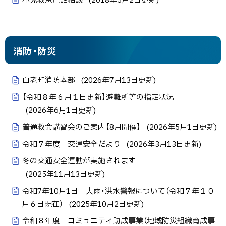
小児救急電話相談
(
2018年5月2日
更新)
消防・防災
白老町消防本部
(
2026年7月13日
更新)
【令和８年６月１日更新】避難所等の指定状況
(
2026年6月1日
更新)
普通救命講習会のご案内【8月開催】
(
2026年5月1日
更新)
令和７年度 交通安全だより
(
2026年3月13日
更新)
冬の交通安全運動が実施されます
(
2025年11月13日
更新)
令和7年10月1日 大雨・洪水警報について（令和７年１０
月６日現在）
(
2025年10月2日
更新)
令和８年度 コミュニティ助成事業（地域防災組織育成事