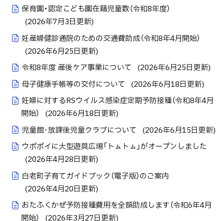
保育園・認定こども園在籍児童数（令和8年度）
(
2026年7月3日
更新)
妊産婦健診通院のための交通費助成（令和8年4月開始）
(
2026年6月25日
更新)
令和8年度 産後ケア事業について
(
2026年6月25日
更新)
母子健康手帳等の交付について
(
2026年6月18日
更新)
妊婦に対するRSウイルス感染症定期予防接種（令和8年4月
開始）
(
2026年6月18日
更新)
児童館･放課後児童クラブについて
(
2026年6月15日
更新)
ウポポイに大型遊具広場「トㇺトㇺ」がオープンしました
(
2026年4月28日
更新)
白老町子育てガイドブック（電子版）のご案内
(
2026年4月20日
更新)
おたふくかぜ予防接種費用を全額助成します（令和6年4月
開始）
(
2026年3月27日
更新)