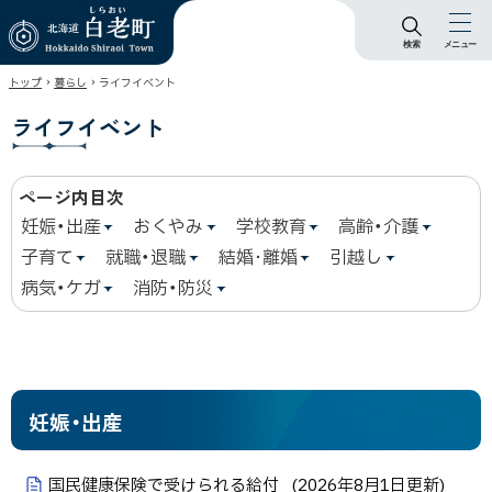
検索
メニュー
北海道 白老町
›
›
トップ
暮らし
ライフイベント
Hokkaido Shiraoi
Town
ライフイベント
ページ内目次
妊娠・出産
おくやみ
学校教育
高齢・介護
子育て
就職・退職
結婚･離婚
引越し
病気・ケガ
消防・防災
妊娠・出産
国民健康保険で受けられる給付
(
2026年8月1日
更新)