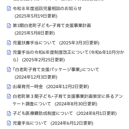
令和８年度巡回児童相談のお知らせ
(
2025年5月19日
更新)
第3期白老町子ども・子育て支援事業計画
(
2025年5月8日
更新)
児童扶養手当について
(
2025年3月3日
更新)
児童手当の令和6年度制度改正について（令和6年10月分か
ら）
(
2025年2月25日
更新)
「白老町子育て支援パッケージ事業」について
(
2024年12月3日
更新)
出産育児一時金
(
2024年12月2日
更新)
白老町第３期子ども・子育て支援事業計画策定に係るアン
ケート調査について
(
2024年8月30日
更新)
子ども医療費助成制度について
(
2024年8月1日
更新)
児童手当について
(
2024年6月12日
更新)