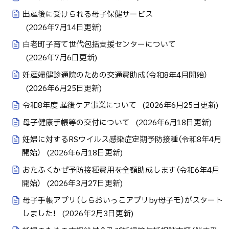
出産後に受けられる母子保健サービス
(
2026年7月14日
更新)
白老町子育て世代包括支援センターについて
(
2026年7月6日
更新)
妊産婦健診通院のための交通費助成（令和8年4月開始）
(
2026年6月25日
更新)
令和8年度 産後ケア事業について
(
2026年6月25日
更新)
母子健康手帳等の交付について
(
2026年6月18日
更新)
妊婦に対するRSウイルス感染症定期予防接種（令和8年4月
開始）
(
2026年6月18日
更新)
おたふくかぜ予防接種費用を全額助成します（令和6年4月
開始）
(
2026年3月27日
更新)
母子手帳アプリ（しらおいっこアプリby母子モ）がスタート
しました！
(
2026年2月3日
更新)