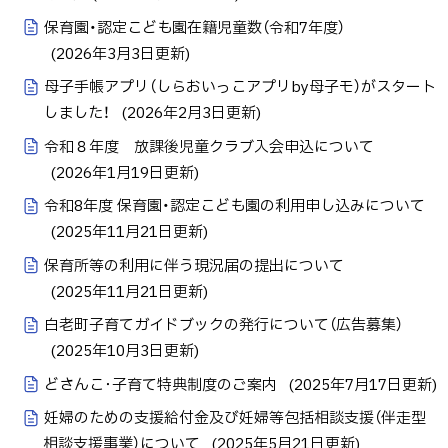
保育園・認定こども園在籍児童数（令和7年度）
(
2026年3月3日
更新)
母子手帳アプリ（しらおいっこアプリby母子モ）がスタート
しました！
(
2026年2月3日
更新)
令和８年度 放課後児童クラブ入会申込について
(
2026年1月19日
更新)
令和8年度 保育園・認定こども園の利用申し込みについて
(
2025年11月21日
更新)
保育所等の利用に伴う現況届の提出について
(
2025年11月21日
更新)
白老町子育てガイドブックの発行について（広告募集）
(
2025年10月3日
更新)
どさんこ･子育て特典制度のご案内
(
2025年7月17日
更新)
妊婦のための支援給付金及び妊婦等包括相談支援（伴走型
相談支援事業）について
(
2025年5月21日
更新)